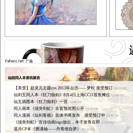
【美歪】赵灵儿主题cos 2013年台历——梦蛇 接受预订
[12-10-11]
仙剑五同人本《狂刀痴剑》8月4日上海CC11首发摊位
[12-08-03]
仙五插图本《狂刀痴剑》一宣
[12-06-24]
同人画本《须臾剑虹》全套预览图公开
[12-02-14]
同人漫画《仙剑客栈》实体书将发布 接受预订中
[12-02-10]
《须臾剑虹》宣传动画logo放出，本子发售在即
[12-02-01]
遥月CP本《携满袖——丹青侬自梦》
[11-11-23]