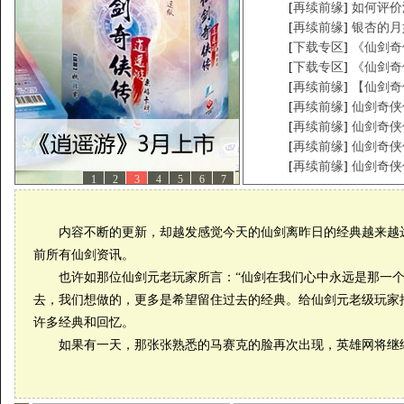
[
再续前缘
]
如何评价
[
再续前缘
]
银杏的月
[
下载专区
]
《仙剑奇
[
下载专区
]
《仙剑奇
[
再续前缘
]
【仙剑奇
[
再续前缘
]
仙剑奇侠
[
再续前缘
]
仙剑奇侠
[
再续前缘
]
仙剑奇侠
[
再续前缘
]
仙剑奇侠
1
2
3
4
5
6
7
内容不断的更新，却越发感觉今天的仙剑离昨日的经典越来越远
前所有仙剑资讯。
也许如那位仙剑元老玩家所言：“仙剑在我们心中永远是那一个
去，我们想做的，更多是希望留住过去的经典。给仙剑元老级玩家
许多经典和回忆。
如果有一天，那张张熟悉的马赛克的脸再次出现，英雄网将继