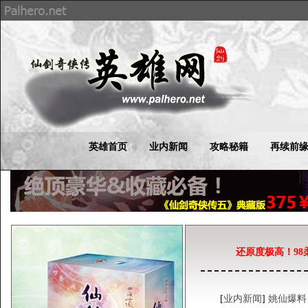
英雄首页
业内新闻
攻略秘籍
再续前
还原度极高！9
[
业内新闻
]
姚仙爆料