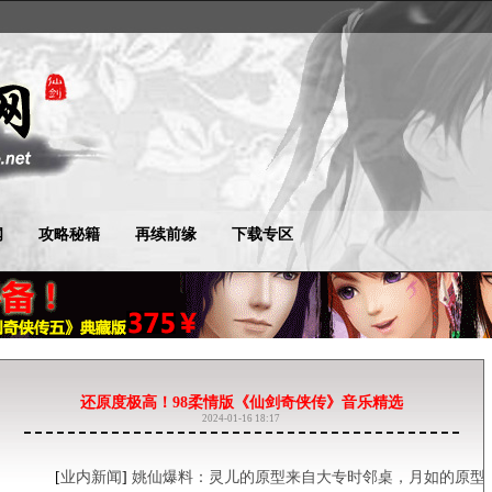
闻
攻略秘籍
再续前缘
下载专区
还原度极高！98柔情版《仙剑奇侠传》音乐精选
2024-01-16 18:17
[
业内新闻
]
姚仙爆料：灵儿的原型来自大专时邻桌，月如的原型