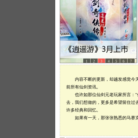
1
2
3
4
5
6
7
内容不断的更新，却越发感觉今天
前所有仙剑资讯。
也许如那位仙剑元老玩家所言：“仙
去，我们想做的，更多是希望留住过
许多经典和回忆。
如果有一天，那张张熟悉的马赛克