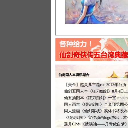
【美歪】赵灵儿主题cos 2013年台
仙剑五同人本《狂刀痴剑》8月4日上
仙五插图本《狂刀痴剑》一宣
[12-06-24
同人画本《须臾剑虹》全套预览图公
同人漫画《仙剑客栈》实体书将发布
《须臾剑虹》宣传动画logo放出，
遥月CP本《携满袖——丹青侬自梦