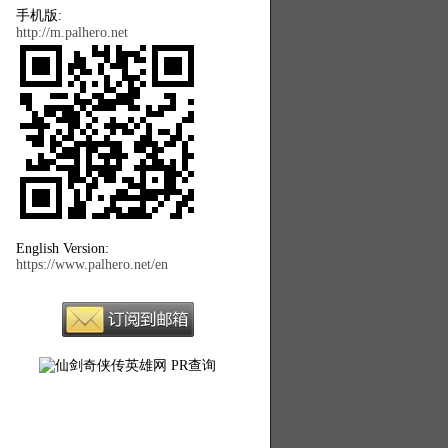
手机版:
http://m.palhero.net
English Version:
https://www.palhero.net/en