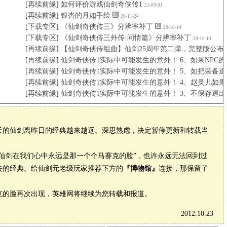
[
再续前缘
]
如何评价游戏仙剑奇侠传1
21-09-01
[
再续前缘
]
银杏的月如手绘
20-11-24
[
下载专区
]
《仙剑奇侠传三》分辨率补丁
20-10-14
[
下载专区
]
《仙剑奇侠传三外传·问情篇》分辨率补丁
20-10-14
[
再续前缘
]
【仙剑奇侠传组曲】仙剑25周年第二弹，完整版公布
[
再续前缘
]
仙剑奇侠传1实际中可能发生的意外！ 6、如果NPC
[
再续前缘
]
仙剑奇侠传1实际中可能发生的意外！ 5、如把装备
[
再续前缘
]
仙剑奇侠传1实际中可能发生的意外！ 4、赵灵儿如
[
再续前缘
]
仙剑奇侠传1实际中可能发生的意外！ 3、不保存退
的仙剑离昨日的经典越来越远。深思熟虑，决定暂停更新和转载当
剑在我们心中永远是那一个个马赛克的脸”，也许永远无法回到过
去的经典。给仙剑元老级玩家推荐下方的
『博物馆』
连接，那保留了
的脸再次出现，英雄网将继续为您转载和报道。
2012.10.23