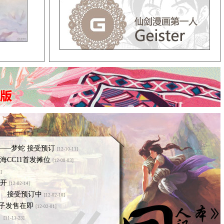
历——梦蛇 接受预订
[12-10-11]
海CC11首发摊位
[12-08-03]
]
开
[12-02-14]
 接受预订中
[12-02-10]
本子发售在即
[12-02-01]
》
[11-11-23]