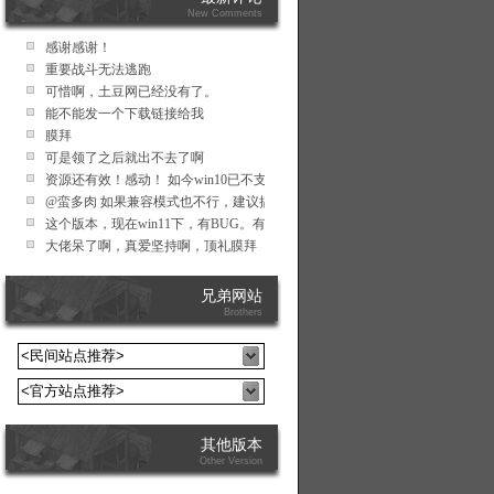
New Comments
感谢感谢！
重要战斗无法逃跑
可惜啊，土豆网已经没有了。
能不能发一个下载链接给我
膜拜
可是领了之后就出不去了啊
资源还有效！感动！ 如今win10已不支持帖中的解码器。替代方式：foobar播放
@蛮多肉 如果兼容模式也不行，建议搞个虚拟机来玩试试，比如xp的虚拟机
这个版本，现在win11下，有BUG。有时会游戏地图不显示，也没有特别的
大佬呆了啊，真爱坚持啊，顶礼膜拜
兄弟网站
Brothers
其他版本
Other Version