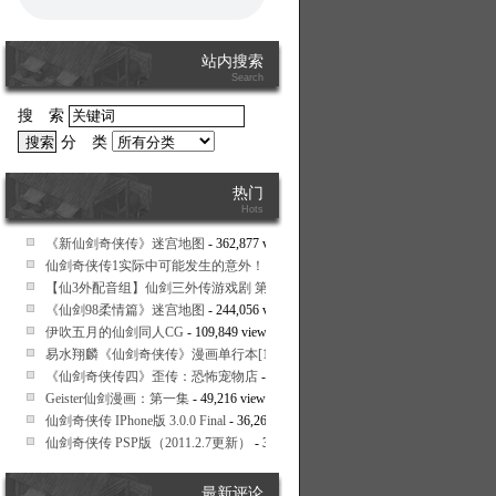
站内搜索
Search
搜 索
分 类
热门
Hots
《新仙剑奇侠传》迷宫地图
- 362,877 views
仙剑奇侠传1实际中可能发生的意外！ 6、如果NPC的好感度高
- 348,812 views
【仙3外配音组】仙剑三外传游戏剧 第20集
- 347,515 views
《仙剑98柔情篇》迷宫地图
- 244,056 views
伊吹五月的仙剑同人CG
- 109,849 views
易水翔麟《仙剑奇侠传》漫画单行本[1-9全]
- 79,287 views
《仙剑奇侠传四》歪传：恐怖宠物店
- 52,741 views
Geister仙剑漫画：第一集
- 49,216 views
仙剑奇侠传 IPhone版 3.0.0 Final
- 36,268 views
仙剑奇侠传 PSP版（2011.2.7更新）
- 34,347 views
最新评论