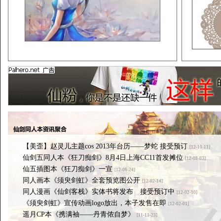
【美歪】赵灵儿主题cos 2013年台历——梦蛇 接受预订
[12-10-11]
仙剑五同人本《狂刀痴剑》8月4日上海CC11首发摊位
[12-08-03]
仙五插图本《狂刀痴剑》一宣
[12-06-24]
同人画本《须臾剑虹》全套预览图公开
[12-02-14]
同人漫画《仙剑客栈》实体书将发布 接受预订中
[12-02-10]
《须臾剑虹》宣传动画logo放出，本子发售在即
[12-02-01]
遥月CP本《携满袖——丹青侬自梦》
[11-11-23]