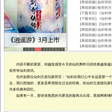
[
再续前缘
]
如何评价
[
再续前缘
]
银杏的月
[
下载专区
]
《仙剑奇
[
下载专区
]
《仙剑奇
[
再续前缘
]
【仙剑奇
[
再续前缘
]
仙剑奇侠
[
再续前缘
]
仙剑奇侠
[
再续前缘
]
仙剑奇侠
[
再续前缘
]
仙剑奇侠
1
2
3
4
5
6
7
内容不断的更新，却越发感觉今天的仙剑离昨日的经典越来越远
前所有仙剑资讯。
也许如那位仙剑元老玩家所言：“仙剑在我们心中永远是那一个
去，我们想做的，更多是希望留住过去的经典。给仙剑元老级玩家
许多经典和回忆。
如果有一天，那张张熟悉的马赛克的脸再次出现，英雄网将继