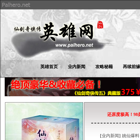
英雄首页
业内新闻
攻略秘籍
再续前
还原度极高！9
[
业内新闻
]
姚仙爆料