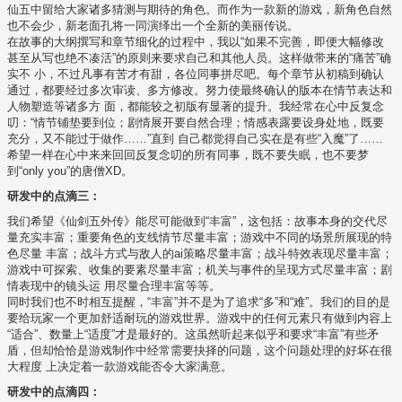
仙五中留给大家诸多猜测与期待的角色。而作为一款新的游戏，新角色自然
也不会少，新老面孔将一同演绎出一个全新的美丽传说。
在故事的大纲撰写和章节细化的过程中，我以“如果不完善，即便大幅修改
甚至从写也绝不凑活”的原则来要求自己和其他人员。这样做带来的“痛苦”确
实不 小，不过凡事有苦才有甜，各位同事拼尽吧。每个章节从初稿到确认
通过，都要经过多次审读、多方修改。努力使最终确认的版本在情节表达和
人物塑造等诸多方 面，都能较之初版有显著的提升。我经常在心中反复念
叨：“情节铺垫要到位；剧情展开要自然合理；情感表露要设身处地，既要
充分，又不能过于做作……”直到 自己都觉得自己实在是有些“入魔”了……
希望一样在心中来来回回反复念叨的所有同事，既不要失眠，也不要梦
到“only you”的唐僧XD。
研发中的点滴三：
我们希望《仙剑五外传》能尽可能做到“丰富”，这包括：故事本身的交代尽
量充实丰富；重要角色的支线情节尽量丰富；游戏中不同的场景所展现的特
色尽量 丰富；战斗方式与敌人的ai策略尽量丰富；战斗特效表现尽量丰富；
游戏中可探索、收集的要素尽量丰富；机关与事件的呈现方式尽量丰富；剧
情表现中的镜头运 用尽量合理丰富等等。
同时我们也不时相互提醒，“丰富”并不是为了追求“多”和“难”。我们的目的是
要给玩家一个更加舒适耐玩的游戏世界。游戏中的任何元素只有做到内容上
“适合”、数量上“适度”才是最好的。这虽然听起来似乎和要求“丰富”有些矛
盾，但却恰恰是游戏制作中经常需要抉择的问题，这个问题处理的好坏在很
大程度 上决定着一款游戏能否令大家满意。
研发中的点滴四：