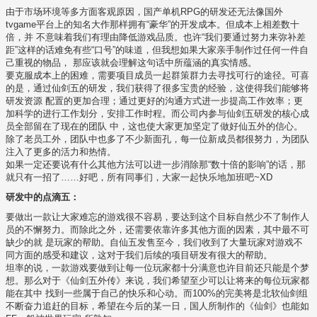
由于市场环境等多方面客观原因，国产单机RPG的研发还无法像国外
tvgame平台上的知名大作那样拥有“豪华”的开发成本。但成本上相差数十
倍，并 不意味着我们有理由降低游戏品质。也许“我们要通过努力来弥补差
距”这样的话难免有些“口号”的味道，但我想如果大家亲手制作过任何一件自
己重视的物品， 那应该就会理解这句话中所蕴涵的真实情感。
要克服成本上的困难，需要项目成员一起群策群力去寻找可行的途径。可喜
的是，通过仙剑五的研发，我们获得了很多宝贵的经验，这使得我们能够将
研发资源 配置的更加合理；通过更好的沟通方式进一步提高工作效率；更
加科学的进行工作划分，安排工作时程。而公司内参与仙剑五研发的核心成
员全部留在了现在的团队 中，这也使大家更加坚定了做好仙五外的信心。
除了老员工外，团队中也多了不少新面孔，每一位新成员都很努力，为团队
注入了更多的活力和热情。
如果一定还要说有什么其他方法可以进一步消除那“数十倍的影响”的话，那
就只有一招了……好吧，所有同事们，大家一起快乐地加班吧~XD
研发中的点滴五：
要做出一款让大家难忘的游戏很不容易，要达到这个目标自然少不了制作人
员的不懈努力。而除此之外，还需要依靠许多其他方面的因素，其中最不可
缺少的就 是玩家的帮助。自仙五发售至今，我们收到了大量玩家对游戏不
同方面的感受和建议，这对于我们后续的项目研发有很大的帮助。
坦率的说，一款游戏要做到让每一位玩家都十分满意也许目前还只能是个梦
想。那么对于《仙剑五外传》来说，我们希望至少可以让将来的每位玩家都
能在其中 找到一些属于自己的快乐和心动。而100%的完美将是北软仙剑组
不断奋力追赶的目标，希望在今后的某一日，国人所制作的《仙剑》也能如