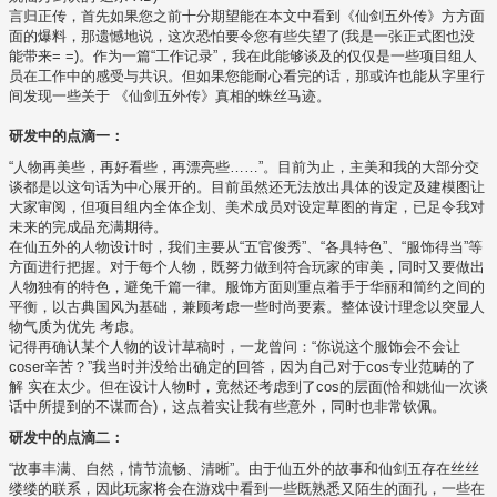
言归正传，首先如果您之前十分期望能在本文中看到《仙剑五外传》方方面
面的爆料，那遗憾地说，这次恐怕要令您有些失望了(我是一张正式图也没
能带来= =)。作为一篇“工作记录”，我在此能够谈及的仅仅是一些项目组人
员在工作中的感受与共识。但如果您能耐心看完的话，那或许也能从字里行
间发现一些关于 《仙剑五外传》真相的蛛丝马迹。
研发中的点滴一：
“人物再美些，再好看些，再漂亮些……”。目前为止，主美和我的大部分交
谈都是以这句话为中心展开的。目前虽然还无法放出具体的设定及建模图让
大家审阅，但项目组内全体企划、美术成员对设定草图的肯定，已足令我对
未来的完成品充满期待。
在仙五外的人物设计时，我们主要从“五官俊秀”、“各具特色”、“服饰得当”等
方面进行把握。对于每个人物，既努力做到符合玩家的审美，同时又要做出
人物独有的特色，避免千篇一律。服饰方面则重点着手于华丽和简约之间的
平衡，以古典国风为基础，兼顾考虑一些时尚要素。整体设计理念以突显人
物气质为优先 考虑。
记得再确认某个人物的设计草稿时，一龙曾问：“你说这个服饰会不会让
coser辛苦？”我当时并没给出确定的回答，因为自己对于cos专业范畴的了
解 实在太少。但在设计人物时，竟然还考虑到了cos的层面(恰和姚仙一次谈
话中所提到的不谋而合)，这点着实让我有些意外，同时也非常钦佩。
研发中的点滴二：
“故事丰满、自然，情节流畅、清晰”。由于仙五外的故事和仙剑五存在丝丝
缕缕的联系，因此玩家将会在游戏中看到一些既熟悉又陌生的面孔，一些在