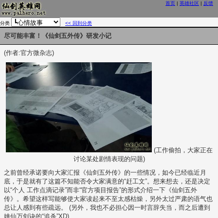
首页
|
英雄社区
|
反馈
分类
<< 回到分类
尽可能丰富！《仙剑五外传》研发小记
(作者:官方微杂志)
(工作偷拍，大家正在
讨论某处剧情表现的问题)
之前曾经承诺要向大家汇报《仙剑五外传》的一些情况，如今已经临近月
底，于是就有了这篇不知能否令大家满意的“赶工文”。想来想去，还是决定
以“个人 工作点滴记录”而非“官方项目报告”的形式介绍一下《仙剑五外
传》。希望这样写能够使大家读起来不至太感枯燥，另外太过严肃的语气也
总让人感到有些疏远。 (另外，我也不必担心因一时言辞失当，而之后遭到
姚仙万剑诀的“追杀”XD)