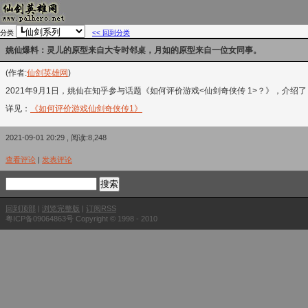
分类
<< 回到分类
姚仙爆料：灵儿的原型来自大专时邻桌，月如的原型来自一位女同事。
(作者:
仙剑英雄网
)
2021年9月1日，姚仙在知乎参与话题《如何评价游戏<仙剑奇侠传 1>？》，介
详见：
《如何评价游戏仙剑奇侠传1》
2021-09-01 20:29 , 阅读:8,248
查看评论
|
发表评论
回到顶部
|
浏览完整版
|
订阅RSS
粤ICP备09064863号 Copyright © 1998 - 2010