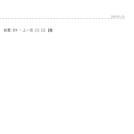
2009-05-29
分页: 3/3
< 上一页
[1]
[2]
[3]