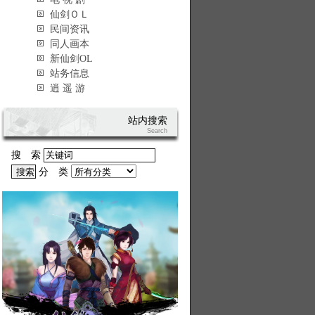
仙剑ＯＬ
民间资讯
同人画本
新仙剑OL
站务信息
逍 遥 游
站内搜索
Search
搜 索
分 类