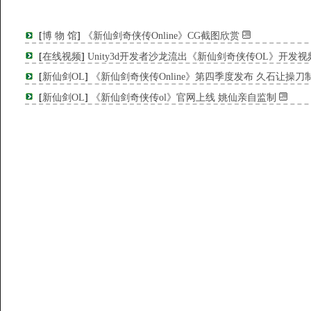
[
博 物 馆
]
《新仙剑奇侠传Online》CG截图欣赏
[
在线视频
]
Unity3d开发者沙龙流出《新仙剑奇侠传OL》开发视
[
新仙剑OL
]
《新仙剑奇侠传Online》第四季度发布 久石让操刀
[
新仙剑OL
]
《新仙剑奇侠传ol》官网上线 姚仙亲自监制