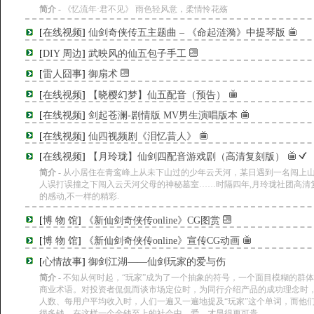
简介 -
《忆流年·君不见》 雨色轻风意，柔情怜花殇
[
在线视频
]
仙剑奇侠传五主题曲 – 《命起涟漪》中提琴版
[
DIY 周边
]
武映风的仙五包子手工
[
雷人囧事
]
御扇术
[
在线视频
]
【晓樱幻梦】仙五配音（预告）
[
在线视频
]
剑起苍澜-剧情版 MV男生演唱版本
[
在线视频
]
仙四视频剧《泪忆昔人》
[
在线视频
]
【月玲珑】仙剑四配音游戏剧（高清复刻版）
简介 -
从小居住在青鸾峰上从未下山过的少年云天河，某日遇到一名闯上
人误打误撞之下闯入云天河父母的神秘墓室……时隔四年,月玲珑社团高清复
的感动,不一样的精彩.
[
博 物 馆
]
《新仙剑奇侠传online》CG图赏
[
博 物 馆
]
《新仙剑奇侠传online》宣传CG动画
[
心情故事
]
御剑江湖——仙剑玩家的爱与伤
简介 -
不知从何时起，“玩家”成为了一个抽象的符号，一个面目模糊的群
商业术语。对投资者侃侃而谈市场定位时，为同行介绍产品的成功理念时
人数、每用户平均收入时，人们一遍又一遍地提及“玩家”这个单词，而他
很多钱。在这样一个金钱至上的社会中，爱，才显得更可贵。