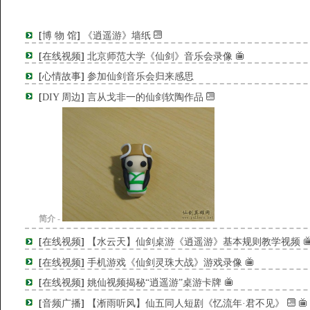
[
博 物 馆
]
《逍遥游》墙纸
[
在线视频
]
北京师范大学《仙剑》音乐会录像
[
心情故事
]
参加仙剑音乐会归来感思
[
DIY 周边
]
言从戈非一的仙剑软陶作品
简介 -
[
在线视频
]
【水云天】仙剑桌游《逍遥游》基本规则教学视频
[
在线视频
]
手机游戏《仙剑灵珠大战》游戏录像
[
在线视频
]
姚仙视频揭秘“逍遥游”桌游卡牌
[
音频广播
]
【淅雨听风】仙五同人短剧《忆流年·君不见》