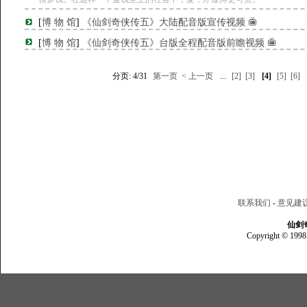
[
博 物 馆
]
《仙剑奇侠传五》大陆配音版宣传视频
[
博 物 馆
]
《仙剑奇侠传五》台版全程配音版前瞻视频
分页: 4/31
第一页
< 上一页
...
[2]
[3]
[4]
[5]
[6]
联系我们
-
意见建
仙剑
Copyright © 1998 