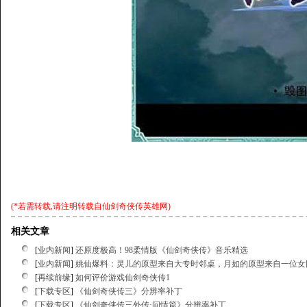
(*若需转载,请注明转载自
仙剑奇侠传英雄网
)
相关文章
[
业内新闻
]
还原度极高！98柔情版《仙剑奇侠传》音乐精选
[
业内新闻
]
姚仙爆料：灵儿的原型来自大专时邻桌，月如的原型来自一位女
[
再续前缘
]
如何评价游戏仙剑奇侠传1
[
下载专区
]
《仙剑奇侠传三》分辨率补丁
[
下载专区
]
《仙剑奇侠传三外传·问情篇》分辨率补丁