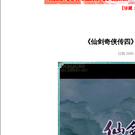
【珍藏
《仙剑奇侠传四》
日期:2009