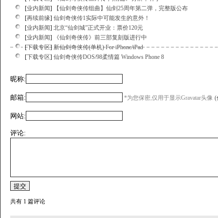
[
业内新闻
]
【仙剑奇侠传组曲】仙剑25周年第二弹，完整版公布
[
再续前缘
]
仙剑奇侠传1实际中可能发生的意外！
[
业内新闻
]
北京“仙剑城”正式开业：票价120元
[
业内新闻
]
《仙剑奇侠传》前三部复刻版进行中
[
下载专区
]
新仙剑奇侠传(单机) For iPhone/iPad
[
下载专区
]
仙剑奇侠传DOS/98柔情篇 Windows Phone 8
昵称:
邮箱:
*为您保密,仅用于显示Gravatar头像
网站:
评论:
共有 1 篇评论