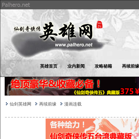
英雄首页
业内新闻
攻略秘籍
再续前
仙剑英雄网
再续前缘
漫画连载