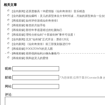
相关文章
[
业内新闻
]
还原度极高！98柔情版《仙剑奇侠传》音乐精选
[
业内新闻
]
姚仙爆料：灵儿的原型来自大专时邻桌，月如的原型来自一位女
[
再续前缘
]
如何评价游戏仙剑奇侠传1
[
再续前缘
]
银杏的月如手绘
[
再续前缘
]
那些年李逍遥错过的红颜知己
[
再续前缘
]
理性分析仙剑“十里坡剑神”事件可信度！
[
业内新闻
]
北京“仙剑城”正式开业：票价120元
[
业内新闻
]
《仙剑奇侠传》前三部复刻版进行中
[
再续前缘
]
FOOLTOWN的灵儿图
[
再续前缘
]
花菲花的仙剑人物头像练习
[
再续前缘
]
我和赵灵儿的爱情
昵称:
邮箱:
*为您保密,仅用于显示Gravatar头像
网站:
评论: