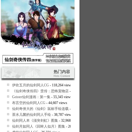
热门内容
Hots Content
伊吹五月的仙剑同人CG
- 118,264 views
《仙剑奇侠传四》歪传：恐怖宠物店
- 58,809 views
Geister仙剑漫画：第一集
- 55,345 views
布言空的仙剑同人CG
- 44,607 views
仙剑奇侠大的《仙剑》鼠标手绘连载
- 41,439 views
茶水儿菌的仙剑同人手绘
- 38,787 views
仙剑同人本《须臾剑虹》图集
- 32,968 views
仙剑月如同人《回眸人似月》图集
- 26,600 views