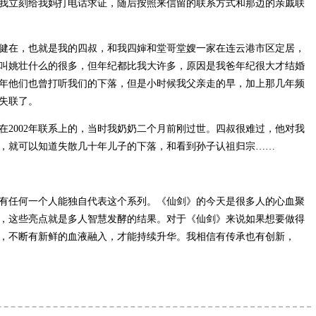
我立刻给我妈打电话求证，随后按照来信留的联系方式和那边的亲戚联
健在，也就是我的四叔，和我四婶和堂哥堂嫂一家在连云港市区定居，
叫姚壮什么的很多，但年纪都比我大许多，原因是我爸年纪很大才结婚
年他们也曾打听我们的下落，但是小时候我父亲走的早，加上那几年频
失联了。
在2002年联系上的，当时我奶奶二个月前刚过世。四叔很难过，他对我
，就可以知道失散几十年儿子的下落，和看到孙子认祖归宗……
有任何一个人能独自代表这个系列。《仙剑》的今天是很多人的心血聚
，这些亮点就是多人智慧发酵的结果。对于《仙剑》来说如果想要做得
，不断有新鲜的血液融入，才能持续升华。我相信有传承也有创新，