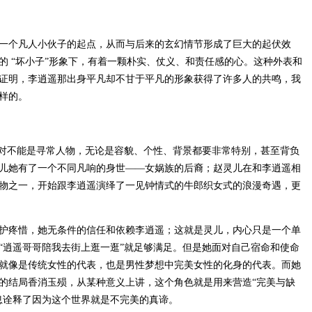
一个凡人小伙子的起点，从而与后来的玄幻情节形成了巨大的起伏效
的 “坏小子”形象下，有着一颗朴实、仗义、和责任感的心。这种外表和
证明，李逍遥那出身平凡却不甘于平凡的形象获得了许多人的共鸣，我
样的。
绝对不能是寻常人物，无论是容貌、个性、背景都要非常特别，甚至背负
儿她有了一个不同凡响的身世——女娲族的后裔；赵灵儿在和李逍遥相
物之一，开始跟李逍遥演绎了一见钟情式的牛郎织女式的浪漫奇遇，更
护疼惜，她无条件的信任和依赖李逍遥；这就是灵儿，内心只是一个单
“逍遥哥哥陪我去街上逛一逛”就足够满足。但是她面对自己宿命和使命
就像是传统女性的代表，也是男性梦想中完美女性的化身的代表。而她
的结局香消玉殒，从某种意义上讲，这个角色就是用来营造“完美与缺
息诠释了因为这个世界就是不完美的真谛。