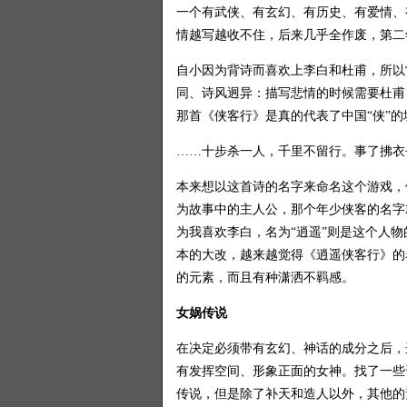
一个有武侠、有玄幻、有历史、有爱情、
情越写越收不住，后来几乎全作废，第二
自小因为背诗而喜欢上李白和杜甫，所以
同、诗风迥异：描写悲情的时候需要杜甫
那首《侠客行》是真的代表了中国“侠”的
……十步杀一人，千里不留行。事了拂衣
本来想以这首诗的名字来命名这个游戏，
为故事中的主人公，那个年少侠客的名字
为我喜欢李白，名为“逍遥”则是这个人
本的大改，越来越觉得《逍遥侠客行》的
的元素，而且有种潇洒不羁感。
女娲传说
在决定必须带有玄幻、神话的成分之后，
有发挥空间、形象正面的女神。找了一些
传说，但是除了补天和造人以外，其他的