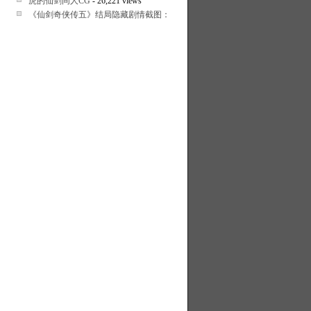
虎的仙剑同人CG
- 26,221 views
《仙剑奇侠传五》结局隐藏剧情截图：龙幽
- 24,711 views