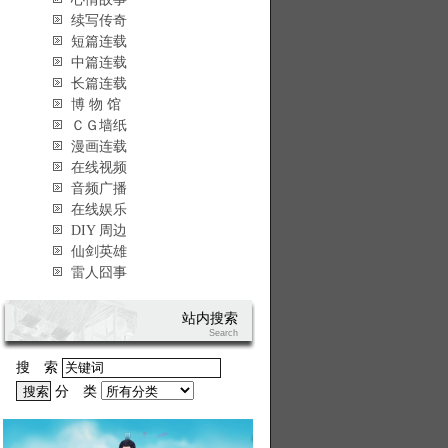
续写传奇
短篇连载
中篇连载
长篇连载
博 物 馆
ＣＧ墙纸
漫画连载
在线视频
音频广播
在线娱乐
DIY 周边
仙剑英雄
雷人囧事
站内搜索
Search
搜 索
分 类