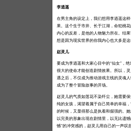
李逍遥
在男主角的设定上，我们想用李逍遥这样
果。这个生于市井、长于江湖，命犯桃花
内心的反差，是他的人物魅力所在。结果
想是因为现实世界的你我内心也大多是这
赵灵儿
要成为李逍遥和大家心目中的“仙女”，
很大的使命才能创造剧情效果。所以，灵
遇之后，不仅成为推动游戏主线的灵魂人
成为了整个冒险故事的开场。
赵灵儿的气质如莲花不染纤尘，她需要保
纯的女孩，渴望着属于自己简单的幸福，
的时候，又显得那么是执着和倔强的。她
以完美的形象出现在剧情里，以无比遗憾
憾”的冲突感的，赵灵儿用自己的一声叹