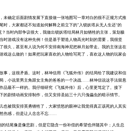
，未确定后面剧情发展下直接做一张地图写一章对白的很不正规方式推
尾时，大家都还不知道如何解释之前立下的”入锁妖塔从无人生还“的
会死？当时内部争议很大，我做出锁妖塔结局林月如牺牲的主张，策划极
当时游戏没有这种先例！但是基于塑造人物高光时刻的需要，我很坚
了很久，甚至有人说为何不安排南海神尼把林月如带走。我的主张这在
游戏这么做的！如果把玩家喜欢的人物给写死了，喜欢这人物的玩家会
故事，这很矛盾。这时，林坤信用《飞狐外传》的结局给了我建议和信
局，小说里男主角跟女主角的爸爸的一个决战……林坤信说这手法留悬
作品最不一样的。我仔细研究《飞狐外传》后，心里更笃定了。接下
下的剧情动画安排制作，但又安排圣姑三十六只傀儡虫的暗示情节。
儿也被我安排英勇牺牲了，大家愤怒的眼神让我觉得真正该死的人其实
然伤感，但是让人念念不忘……
到的结尾像是像悲剧，但是它隐含一份补偿的希望也伴随其中；人生总