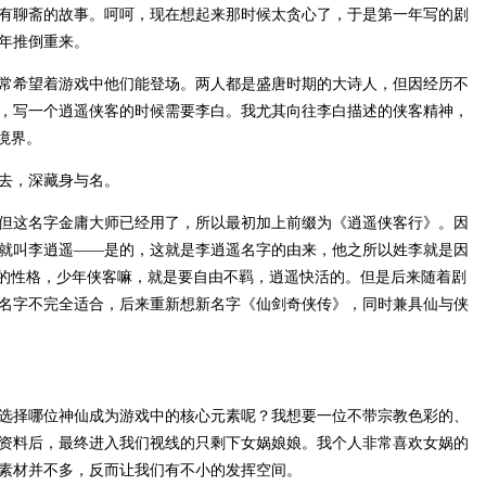
有聊斋的故事。呵呵，现在想起来那时候太贪心了，于是第一年写的剧
年推倒重来。
常希望着游戏中他们能登场。两人都是盛唐时期的大诗人，但因经历不
，写一个逍遥侠客的时候需要李白。我尤其向往李白描述的侠客精神，
境界。
去，深藏身与名。
但这名字金庸大师已经用了，所以最初加上前缀为《逍遥侠客行》。因
就叫李逍遥——是的，这就是李逍遥名字的由来，他之所以姓李就是因
物的性格，少年侠客嘛，就是要自由不羁，逍遥快活的。但是后来随着剧
名字不完全适合，后来重新想新名字《仙剑奇侠传》，同时兼具仙与侠
选择哪位神仙成为游戏中的核心元素呢？我想要一位不带宗教色彩的、
资料后，最终进入我们视线的只剩下女娲娘娘。我个人非常喜欢女娲的
素材并不多，反而让我们有不小的发挥空间。