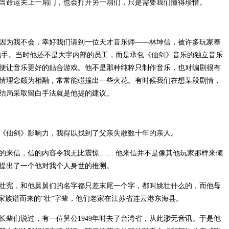
当命运关上一扇门，也会打开另一扇们，只是需要我们懂得珍惜。
因为我不会，幸好我们请到一位天才音乐师——林坤信，被许多玩家奉
自他手。当时他还不是大宇内部的员工，而是承包《仙剑》音乐的独立音乐
便让音乐更好的贴合游戏。他不是那种纯粹只制作音乐，也对编剧很有
情理念颇为相融，常常能碰撞出一些火花。有时候我们在想某段剧情，
结局采取留白手法就是他提的建议。
《仙剑》影响力，我得以找到了父亲失散数十年的亲人。
家的来信，信的内容令我无比震惊…… 他来信并不是像其他玩家那样来倾
提出了一个他对我个人身世的推测。
壮宪，和他舅舅们的名字都只差末尾一个字，都叫姚壮什么的，而他母
家族谱而来的“壮”字辈，他们老家在江苏省连云港东海县。
长辈们说过，有一位舅公1949年时去了台湾省，从此渺无音讯。于是他