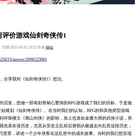
何评价游戏仙剑奇侠传1
日期:2021-09-01 20:22 作者:
姚仙
6525633/answer/2096523881
，分享我对《仙剑奇侠传1》想法。
的启发，想做一部有刻骨铭心爱情的RPG游戏成了我们的目标。于是做
开始规划《仙剑奇侠传》。在当时我们的认知，RPG的和其他类型游戏
到环珠楼主《蜀山剑侠》的影响，加上也喜欢金庸大师的武侠小说，所
我也喜欢读历史，尤其从安史之乱前后唐朝从极盛走向乱世这段历史，
时代背景，讲述一个少年侠客在这乱世中的成长故事。当时的我们想呈现