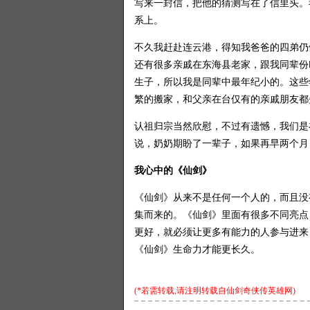
写来一封信，把他的猜测写在了信里头。
系上。
不久我赶赴连云港，得知我爸爸的四弟仍
还有很多亲戚在东海县老家，跟我同辈份
生子，所以我是同辈中最年纪小的。这些
繁的搬家，和父亲在台仅有的亲戚朋友都
认祖归宗当然欣慰，不过有遗憾，我们是
说，奶奶期盼了一辈子，如果再早两个月
我心中的《仙剑》
《仙剑》从来不是任何一个人的，而且没
集而来的。《仙剑》里面有很多不同亮点
更好，就必须让更多有能力的人参与进来
《仙剑》生命力才能更长久。
(*若需转载,请注明转载自
仙剑奇侠传英雄网
)