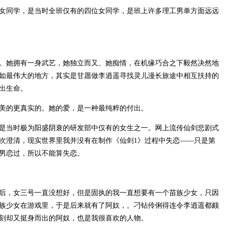
女同学，是当时全班仅有的四位女同学，是班上许多理工男单方面远远
。她拥有一身武艺，她独立而又、她痴情，在机缘巧合之下毅然决然地
如最伟大的地方，其实是甘愿做李逍遥寻找灵儿漫长旅途中相互扶持的
出生命。
美的更真实的。她的爱，是一种最纯粹的付出。
是当时极为阳盛阴衰的研发部中仅有的女生之一。网上流传仙剑悲剧式
次澄清，现实世界里我并没有在制作《仙剑1》过程中失恋——只是第
男恋过，所以不能算失恋。
后，女三号一直没想好，但是固执的我一直想要有一个苗族少女，只因
族少女在游戏里，于是后来就有了阿奴，。刁钻伶俐得连令李逍遥都颇
刻却又挺身而出的阿奴，也是我很喜欢的人物。