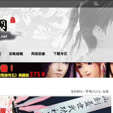
闻
攻略秘籍
再续前缘
下载专区
复制网址
- 字号[
大
|
小
] -
收藏