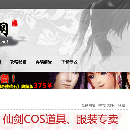
闻
攻略秘籍
再续前缘
下载专区
复制网址
- 字号[
大
|
小
] -
收藏