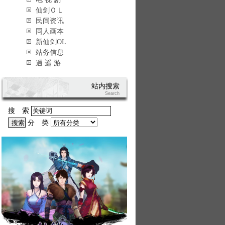
仙剑ＯＬ
民间资讯
同人画本
新仙剑OL
站务信息
逍 遥 游
站内搜索
Search
搜 索
分 类