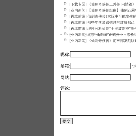
[
下载专区
]
《仙剑奇侠传三外传·问情篇
[
业内新闻
]
【仙剑奇侠传组曲】仙剑25
[
再续前缘
]
仙剑奇侠传1实际中可能发生
[
再续前缘
]
那些年李逍遥错过的红颜知己
[
再续前缘
]
理性分析仙剑“十里坡剑神”事
[
业内新闻
]
北京“仙剑城”正式开业：票价1
[
业内新闻
]
《仙剑奇侠传》前三部复刻版
昵称:
邮箱:
*为
网站:
评论: