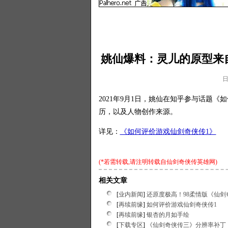
姚仙爆料：灵儿的原型来
日
2021年9月1日，姚仙在知乎参与话题《
历，以及人物创作来源。
详见：
《如何评价游戏仙剑奇侠传1》
(*若需转载,请注明转载自
仙剑奇侠传英雄网
)
相关文章
[
业内新闻
]
还原度极高！98柔情版《仙剑
[
再续前缘
]
如何评价游戏仙剑奇侠传1
[
再续前缘
]
银杏的月如手绘
[
下载专区
]
《仙剑奇侠传三》分辨率补丁