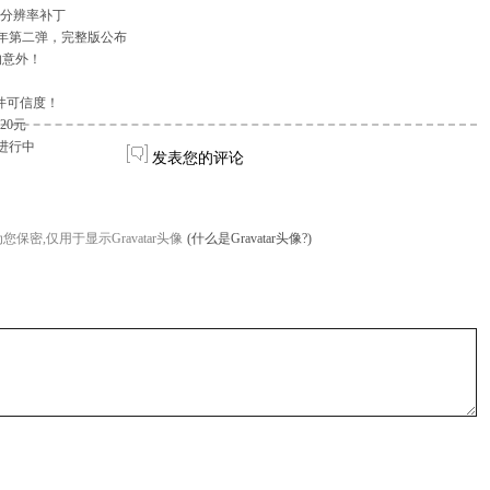
》分辨率补丁
周年第二弹，完整版公布
的意外！
件可信度！
20元
进行中
发表您的评论
您保密,仅用于显示Gravatar头像
(什么是Gravatar头像?)