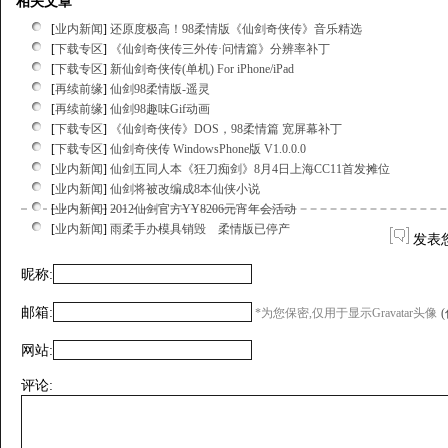
相关文章
[
业内新闻
]
还原度极高！98柔情版《仙剑奇侠传》音乐精选
[
下载专区
]
《仙剑奇侠传三外传·问情篇》分辨率补丁
[
下载专区
]
新仙剑奇侠传(单机) For iPhone/iPad
[
再续前缘
]
仙剑98柔情版-遥灵
[
再续前缘
]
仙剑98趣味Gif动画
[
下载专区
]
《仙剑奇侠传》DOS，98柔情篇 宽屏幕补丁
[
下载专区
]
仙剑奇侠传 WindowsPhone版 V1.0.0.0
[
业内新闻
]
仙剑五同人本《狂刀痴剑》8月4日上海CC11首发摊位
[
业内新闻
]
仙剑将被改编成8本仙侠小说
[
业内新闻
]
2012仙剑官方YY8206元宵年会活动
[
业内新闻
]
雨柔手办模具销毁 柔情版已停产
发表
昵称:
邮箱:
*为您保密,仅用于显示Gravatar头像
网站:
评论: