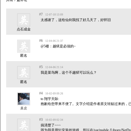
#7
12-07-18 13:09
太感谢了，这给仙剑我找了好几天了，好怀旧
点石成金
#6
12-04-06 21:37
@5楼：越狱是必须的~
匿名
#5
12-04-06 21:14
我是菜鸟啊，这个不越狱可以玩么？
匿名
#4
10-02-09 09:26
to 翔宇天际:
抱歉给您带来不便了。文字介绍是作者原文转贴过来的，已
巢皮
#3
10-02-09 02:34
搞清楚了~~~
因为我是用91安装的游戏，所以在/var/mobile /Library/NetDra