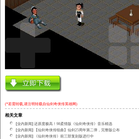
(*若需转载,请注明转载自
仙剑奇侠传英雄网
)
相关文章
[
业内新闻
]
还原度极高！98柔情版《仙剑奇侠传》音乐精选
[
业内新闻
]
【仙剑奇侠传组曲】仙剑25周年第二弹，完整版公布
[
业内新闻
]
《仙剑奇侠传》前三部复刻版进行中