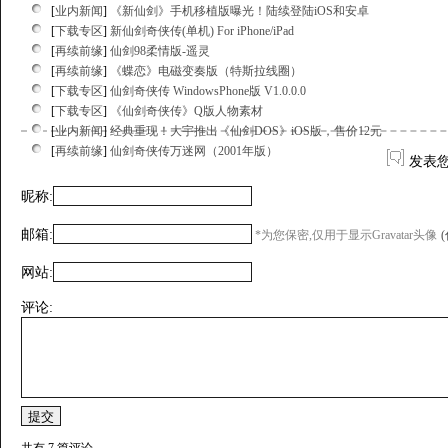
[
业内新闻
]
《新仙剑》手机移植版曝光！陆续登陆iOS和安卓
[
下载专区
]
新仙剑奇侠传(单机) For iPhone/iPad
[
再续前缘
]
仙剑98柔情版-遥灵
[
再续前缘
]
《蝶恋》电磁变奏版（特斯拉线圈）
[
下载专区
]
仙剑奇侠传 WindowsPhone版 V1.0.0.0
[
下载专区
]
《仙剑奇侠传》Q版人物素材
[
业内新闻
]
经典重现！大宇推出《仙剑DOS》iOS版，售价12元
[
再续前缘
]
仙剑奇侠传万迷网（2001年版）
发表
昵称:
邮箱:
*为您保密,仅用于显示Gravatar头像
网站:
评论:
共有 7 篇评论