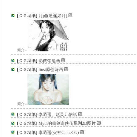
[
ＣＧ墙纸
]
月如(逍遥如月)
简介 -
[
ＣＧ墙纸
]
彩依铅笔画
[
ＣＧ墙纸
]
liusi原创诗画
简介 -
[
ＣＧ墙纸
]
李逍遥、赵灵儿信纸
[
ＣＧ墙纸
]
Myth的仙剑奇侠传系列2D图片
[
ＣＧ墙纸
]
李逍遥(火神GameCG)