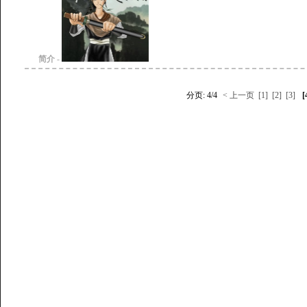
简介 -
分页: 4/4
< 上一页
[1]
[2]
[3]
[