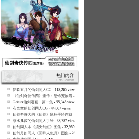
热门内容
Hots Content
伊吹五月的仙剑同人CG
- 118,265 views
《仙剑奇侠传四》歪传：恐怖宠物店
- 58,813 views
Geister仙剑漫画：第一集
- 55,345 views
布言空的仙剑同人CG
- 44,607 views
仙剑奇侠大的《仙剑》鼠标手绘连载
- 41,439 views
茶水儿菌的仙剑同人手绘
- 38,787 views
仙剑同人本《须臾剑虹》图集
- 32,969 views
仙剑月如同人《回眸人似月》图集
- 26,600 views