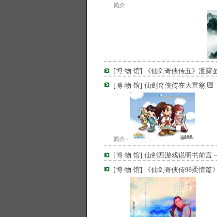
简介 -
[
博 物 馆
]
《仙剑奇侠传五》泄露图
[
博 物 馆
]
仙剑奇侠传在大富翁
简介 -
[
博 物 馆
]
仙剑四游戏说明书前言 –
[
博 物 馆
]
《仙剑奇侠传98柔情篇