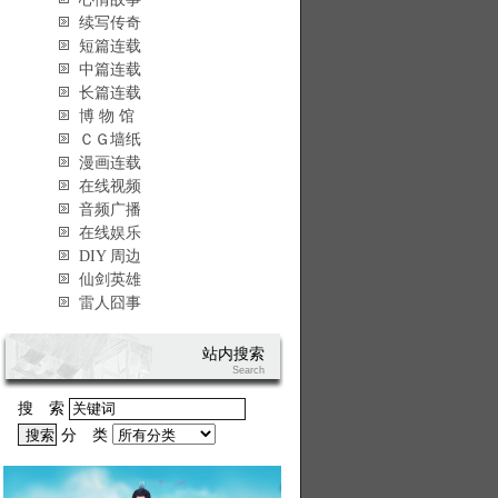
续写传奇
短篇连载
中篇连载
长篇连载
博 物 馆
ＣＧ墙纸
漫画连载
在线视频
音频广播
在线娱乐
DIY 周边
仙剑英雄
雷人囧事
站内搜索
Search
搜 索
分 类