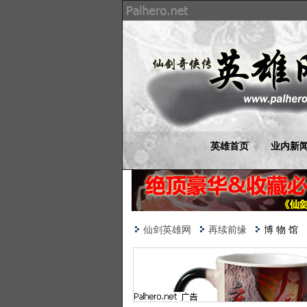
英雄首页
业内新
仙剑英雄网
再续前缘
博 物 馆