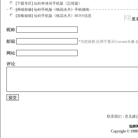
[
下载专区
]
仙剑奇侠传手机版《忘情篇》
[
再续前缘
]
仙剑手机版《镜花水月》手机墙纸
[
攻略秘籍
]
仙剑手机版《镜花水月》BOSS信息
发
昵称:
邮箱:
*为您保密,仅用于显示Gravatar头像
网站:
评论:
联系我们
-
意见建
仙剑
Copyright © 1998 