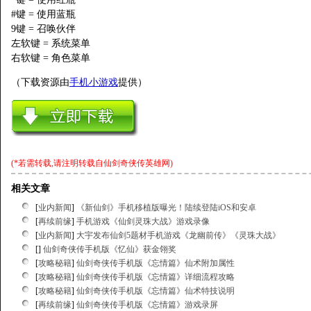
#键 = 使用蓝瓶
9键 = 召唤伙伴
左软键 = 系统菜单
右软键 = 角色菜单
（下载资源由
手机小游戏
提供）
(*若需转载,请注明转载自
仙剑奇侠传英雄网
)
相关文章
[
业内新闻
]
《新仙剑》手机移植版曝光！陆续登陆iOS和安卓
[
再续前缘
]
手机游戏《仙剑灵珠大战》游戏录像
[
业内新闻
]
大宇发布仙剑5题材手机游戏《龙幽前传》《灵珠大战》
[
]
仙剑奇侠传手机版《忆仙》获金翎奖
[
攻略秘籍
]
仙剑奇侠传手机版《忘情篇》仙术附加属性
[
攻略秘籍
]
仙剑奇侠传手机版《忘情篇》详细流程攻略
[
攻略秘籍
]
仙剑奇侠传手机版《忘情篇》仙术特技说明
[
再续前缘
]
仙剑奇侠传手机版《忘情篇》游戏录屏