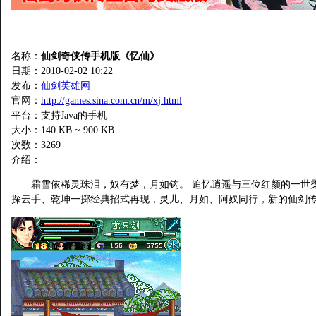
名称：
仙剑奇侠传手机版《忆仙》
日期：2010-02-02 10:22
发布：
仙剑英雄网
官网：
http://games.sina.com.cn/m/xj.html
平台：支持Java的手机
大小：140 KB ~ 900 KB
次数：
3269
介绍：
霜雪依稀灵珠泪，奴有梦，月如钩。 追忆逍遥与三位红颜的一世柔情。
探云手、乾坤一掷经典招式再现，灵儿、月如、阿奴同行，新的仙剑