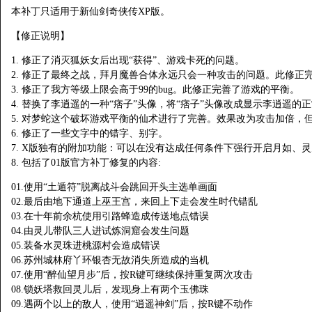
本补丁只适用于新仙剑奇侠传XP版。
【修正说明】
1. 修正了消灭狐妖女后出现“获得”、游戏卡死的问题。
2. 修正了最终之战，拜月魔兽合体永远只会一种攻击的问题。此修正
3. 修正了我方等级上限会高于99的bug。此修正完善了游戏的平衡。
4. 替换了李逍遥的一种“痞子”头像，将“痞子”头像改成显示李逍遥的
5. 对梦蛇这个破坏游戏平衡的仙术进行了完善。效果改为攻击加倍，
6. 修正了一些文字中的错字、别字。
7. X版独有的附加功能：可以在没有达成任何条件下强行开启月如、
8. 包括了01版官方补丁修复的内容:
01.使用“土遁符”脱离战斗会跳回开头主选单画面
02.最后由地下通道上巫王宫，来回上下走会发生时代错乱
03.在十年前余杭使用引路蜂造成传送地点错误
04.由灵儿带队三人进试炼洞窟会发生问题
05.装备水灵珠进桃源村会造成错误
06.苏州城林府丫环银杏无故消失所造成的当机
07.使用“醉仙望月步”后，按R键可继续保持重复两次攻击
08.锁妖塔救回灵儿后，发现身上有两个玉佛珠
09.遇两个以上的敌人，使用“逍遥神剑”后，按R键不动作