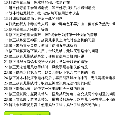
10.打败赤鬼王后，黑水镇的殭尸依然存在
11.进玉佛寺前不会遭遇老虎，等玉佛寺消失后才遇到老虎
12.战斗时被咒封后，按T键依然可使用法术攻击
13.月如版隐藏结局，最后一战的问题
14.打败使我方中毒的敌人后，该中毒角色不再扣血，但肖像依然为中
15.使用金蚕王无限提升等级
16.修正阿奴使用天雷破，按R键会改为打第一只怪物的情形
17.修正试炼窟五神殿，赵灵儿带队上海龟时会当机的问题
18.修正未放置圣灵珠，依旧可使用五灵珠祈雨
19.修正试炼窟地下第六层，金钱足够，无法买引路蜂的问题
20.修正赵灵儿带队试炼窟，使用食蛊鸟当机的问题
21.修正将36只傀儡虫交给圣姑时，圣姑未取走的错误
22.修正无法使用凤纹手绢时，凤纹手绢会消失的情况
23.修正试炼之窟第五层，赵灵儿带队下第六层当机的问题
24.修正神木林使搭乘电梯鸟后，再用引路蜂or山神石，无法再搭乘电梯
25.修正赵灵儿带队时，取得五神咒讯息无法消失的问题
26.修正部份玩家，彩依第一次出现时会当机的问题
27.修正雪妖殿，赵灵儿带队，搭乘某只海龟，会变成两个李逍遥的问
28.修正雪妖殿，赵灵儿带队，搭乘某只海龟，赵灵儿会停在岸上不动
29.解决未对着灵月宫主使用凤纹手绢，凤纹手绢会不见的bug