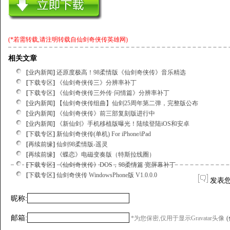
(*若需转载,请注明转载自
仙剑奇侠传英雄网
)
相关文章
[
业内新闻
]
还原度极高！98柔情版《仙剑奇侠传》音乐精选
[
下载专区
]
《仙剑奇侠传三》分辨率补丁
[
下载专区
]
《仙剑奇侠传三外传·问情篇》分辨率补丁
[
业内新闻
]
【仙剑奇侠传组曲】仙剑25周年第二弹，完整版公布
[
业内新闻
]
《仙剑奇侠传》前三部复刻版进行中
[
业内新闻
]
《新仙剑》手机移植版曝光！陆续登陆iOS和安卓
[
下载专区
]
新仙剑奇侠传(单机) For iPhone/iPad
[
再续前缘
]
仙剑98柔情版-遥灵
[
再续前缘
]
《蝶恋》电磁变奏版（特斯拉线圈）
[
下载专区
]
《仙剑奇侠传》DOS，98柔情篇 宽屏幕补丁
[
下载专区
]
仙剑奇侠传 WindowsPhone版 V1.0.0.0
发表
昵称:
邮箱:
*为您保密,仅用于显示Gravatar头像