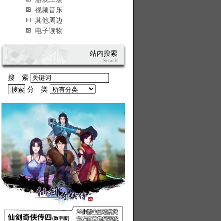
视频音乐
其他周边
电子读物
站内搜索
Search
搜 索
分 类