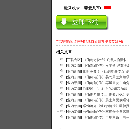
最新收录：姜云凡3D
(*若需转载,请注明转载自
仙剑奇侠传英雄网
)
相关文章
[
下载专区
]
《仙剑奇侠传》Q版人物素材
[
业内新闻
]
《仙剑5前传》女主角 瑕3D形
[
业内新闻
]
限时免费！《仙剑奇侠传五–
[
业内新闻
]
《仙剑5前传》英气男主角姜
[
业内新闻
]
《仙剑5前传》再曝男女主角
[
业内新闻
]
许晓峰，“小仙女”徐颢菲加盟
[
业内新闻
]
《仙剑奇侠传五–剑傲丹枫》更新
[
业内新闻
]
《仙剑5前传》男主角夏侯瑾轩
[
业内新闻
]
瑕动流光《仙剑5前传》曝轻
[
业内新闻
]
《仙剑5前传》再爆女主角暮
[
业内新闻
]
《仙剑5前传》再现主角 书