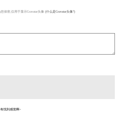
您保密,仅用于显示Gravatar头像
(什么是Gravatar头像?)
有找到感觉啊~