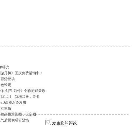
象曝光
剑傲丹枫》国庆免费活动中！
承强势登场
角色设定
《仙剑五-前传》创作游戏音乐
1.2.1 新增武器，关卡
3D高模渲染发布
灵女主角
菖兰高模渲染图，设定图
生气质夏侯瑾轩登场
发表您的评论