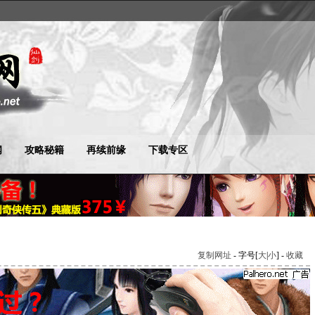
闻
攻略秘籍
再续前缘
下载专区
复制网址
- 字号[
大
|
小
] -
收藏