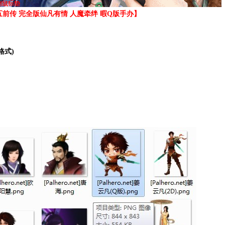
前传 完全版仙凡有情 人魔牵绊 暇Q版手办】
格式)