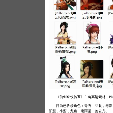
《仙剑奇侠传五》主角高清素材，PN
目前已收录角色：青石，羽裳，毒影，
阳慧，小蛮，龙幽，唐雨柔，姜云凡。