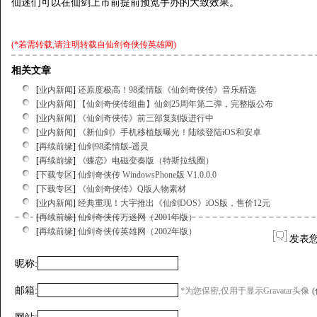
仙迷们可以在仙剑上市前提前预览手办的大致效果。
(*若需转载,请注明转载自
仙剑奇侠传英雄网
)
相关文章
[
业内新闻
]
还原度极高！98柔情版《仙剑奇侠传》音乐精选
[
业内新闻
]
【仙剑奇侠传组曲】仙剑25周年第二弹，完整版公布
[
业内新闻
]
《仙剑奇侠传》前三部复刻版进行中
[
业内新闻
]
《新仙剑》手机移植版曝光！陆续登陆iOS和安卓
[
再续前缘
]
仙剑98柔情版-遥灵
[
再续前缘
]
《蝶恋》电磁变奏版（特斯拉线圈）
[
下载专区
]
仙剑奇侠传 WindowsPhone版 V1.0.0.0
[
下载专区
]
《仙剑奇侠传》Q版人物素材
[
业内新闻
]
经典重现！大宇推出《仙剑DOS》iOS版，售价12元
[
再续前缘
]
仙剑奇侠传万迷网（2001年版）
[
再续前缘
]
仙剑奇侠传英雄网（2002年版）
发表
昵称:
邮箱:
*为您保密,仅用于显示Gravatar头像