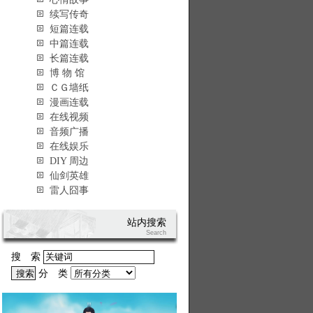
续写传奇
短篇连载
中篇连载
长篇连载
博 物 馆
ＣＧ墙纸
漫画连载
在线视频
音频广播
在线娱乐
DIY 周边
仙剑英雄
雷人囧事
站内搜索
Search
搜 索
分 类