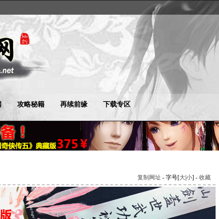
闻
攻略秘籍
再续前缘
下载专区
复制网址
- 字号[
大
|
小
] -
收藏