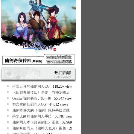
热门内容
Hots Content
伊吹五月的仙剑同人CG
- 118,267 views
《仙剑奇侠传四》歪传：恐怖宠物店
- 58,815 views
Geister仙剑漫画：第一集
- 55,347 views
布言空的仙剑同人CG
- 44,612 views
仙剑奇侠大的《仙剑》鼠标手绘连载
- 41,439 views
茶水儿菌的仙剑同人手绘
- 38,787 views
仙剑同人本《须臾剑虹》图集
- 32,969 views
仙剑月如同人《回眸人似月》图集
- 26,604 views