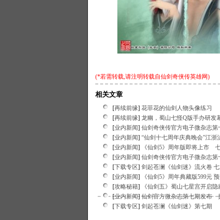
(*若需转载,请注明转载自
仙剑奇侠传英雄网
)
相关文章
[
再续前缘
]
花菲花的仙剑人物头像练习
[
再续前缘
]
龙幽，蜀山七怪Q版手办研发
[
业内新闻
]
仙剑奇侠传官方电子微杂志第
[
业内新闻
]
“仙剑十七周年庆典晚会”江浙
[
业内新闻
]
《仙剑5》周年版即将上市 
[
业内新闻
]
仙剑奇侠传官方电子微杂志第
[
下载专区
]
剑起苍澜《仙剑迷》流火卷 七
[
业内新闻
]
《仙剑5》周年典藏版599元
[
攻略秘籍
]
《仙剑五》蜀山七星宫开启隐
[
业内新闻
]
仙剑官方微杂志第七期发布 
[
下载专区
]
剑起苍澜《仙剑迷》第七期