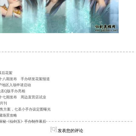
幕后花絮
十八期发布 手办研发花絮报道
沪地区入场申请启动
七圣Q版手办亮相
十七期发布 周边直营店试业
月刊
 预售方案，七圣小手办设定图曝光
藏场景攻略
探秘《仙剑五》手办制作幕后
发表您的评论