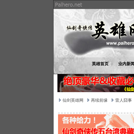
英雄首页
业内新
仙剑英雄网
再续前缘
雷人囧事