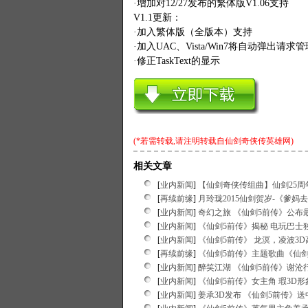
·增加对12/27发布的繁体版V1.06支持
V1.1更新：
·加入繁体版（全版本）支持
·加入UAC、Vista/Win7将自动弹出请
·修正TaskText的显示
(*若需转载,请注明转载自
仙剑奇侠传英雄网
)
相关文章
[
业内新闻
]
【仙剑奇侠传组曲】仙剑25
[
再续前缘
]
月玲珑2015仙剑贺岁-《爹妈
[
业内新闻
]
奇幻之旅 《仙剑5前传》公布
[
业内新闻
]
《仙剑5前传》揭秘 电玩巴士
[
业内新闻
]
《仙剑5前传》 龙溟，凌波3
[
再续前缘
]
《仙剑5前传》主题歌曲《仙剑
[
业内新闻
]
醉笑江湖 《仙剑5前传》谢沧
[
业内新闻
]
《仙剑5前传》女主角 瑕3D形
[
业内新闻
]
姜承3D发布 《仙剑5前传》