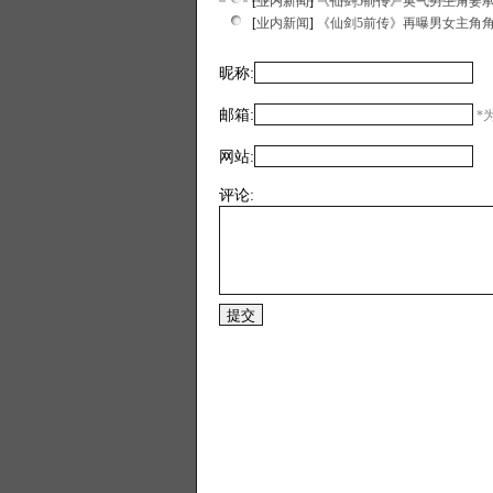
[
业内新闻
]
《仙剑5前传》英气男主角姜
[
业内新闻
]
《仙剑5前传》再曝男女主角
昵称:
邮箱:
*为
网站:
评论: