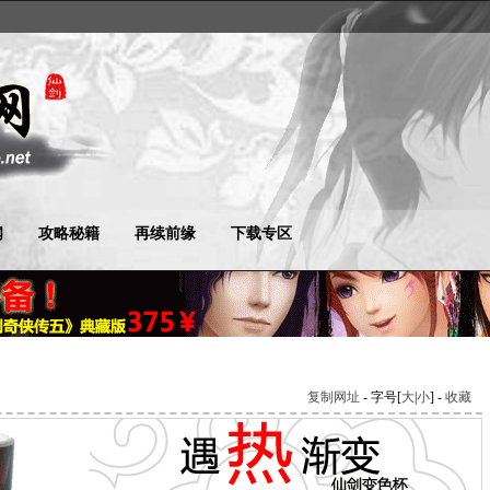
闻
攻略秘籍
再续前缘
下载专区
复制网址
- 字号[
大
|
小
] -
收藏