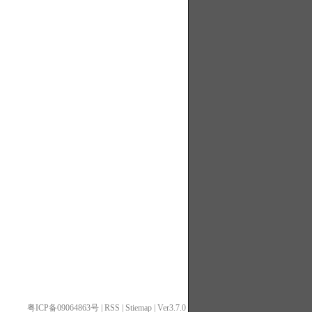
粤ICP备09064863号
|
RSS
|
Stiemap
| Ver3.7.0