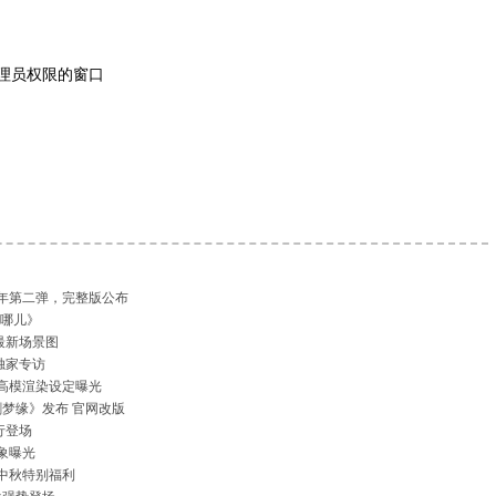
求管理员权限的窗口
周年第二弹，完整版公布
去哪儿》
最新场景图
独家专访
D高模渲染设定曝光
梦缘》发布 官网改版
行登场
象曝光
送中秋特别福利