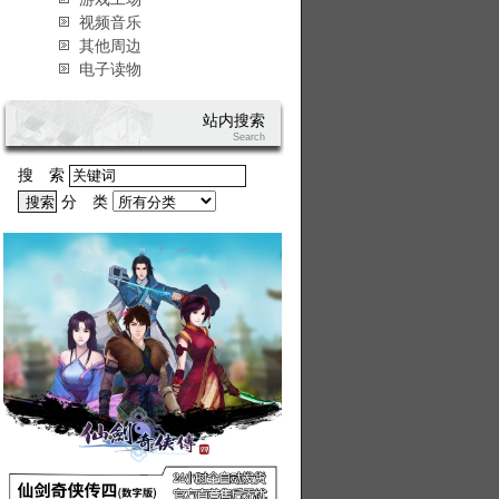
视频音乐
其他周边
电子读物
站内搜索
Search
搜 索
分 类