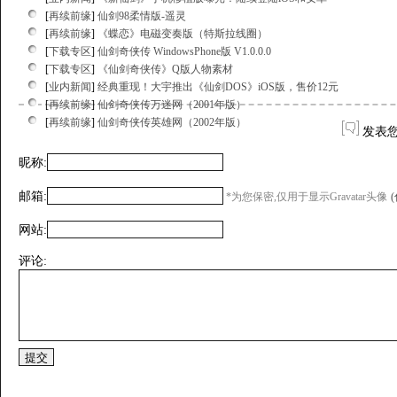
[
再续前缘
]
仙剑98柔情版-遥灵
[
再续前缘
]
《蝶恋》电磁变奏版（特斯拉线圈）
[
下载专区
]
仙剑奇侠传 WindowsPhone版 V1.0.0.0
[
下载专区
]
《仙剑奇侠传》Q版人物素材
[
业内新闻
]
经典重现！大宇推出《仙剑DOS》iOS版，售价12元
[
再续前缘
]
仙剑奇侠传万迷网（2001年版）
[
再续前缘
]
仙剑奇侠传英雄网（2002年版）
发表
昵称:
邮箱:
*为您保密,仅用于显示Gravatar头像
网站:
评论: