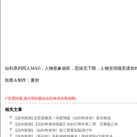
仙剑系列同人MAD，人物形象崩坏，恶搞无下限，人物安排随意请勿
绘图＆制作：夏杪
(*若需转载,请注明转载自
仙剑奇侠传英雄网
)
相关文章
[
业内新闻
]
还原度极高！98柔情版《仙剑奇侠传》音乐精选
[
业内新闻
]
【仙剑奇侠传组曲】仙剑25周年第二弹，完整版公布
[
业内新闻
]
《仙剑奇侠传》前三部复刻版进行中
[
业内新闻
]
《新仙剑》手机移植版曝光！陆续登陆iOS和安卓