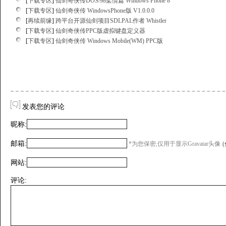
[
下载专区
]
仙剑奇侠传DOS/98柔情篇 Windows Phone 8
[
下载专区
]
仙剑奇侠传 WindowsPhone版 V1.0.0.0
[
再续前缘
]
跨平台开源仙剑项目SDLPAL作者 Whistler
[
下载专区
]
仙剑奇侠传PPC版虚拟键盘定义器
[
下载专区
]
仙剑奇侠传 Windows Mobile(WM) PPC版
发表您的评论
昵称:
邮箱:
*为您保密,仅用于显示Gravatar头像
网站:
评论: