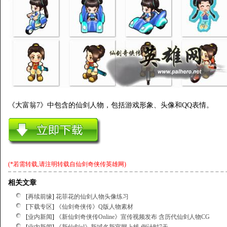
《大富翁7》中包含的仙剑人物，包括游戏形象、头像和QQ表情。
(*若需转载,请注明转载自
仙剑奇侠传英雄网
)
相关文章
[
再续前缘
]
花菲花的仙剑人物头像练习
[
下载专区
]
《仙剑奇侠传》Q版人物素材
[
业内新闻
]
《新仙剑奇侠传Online》宣传视频发布 含历代仙剑人物CG