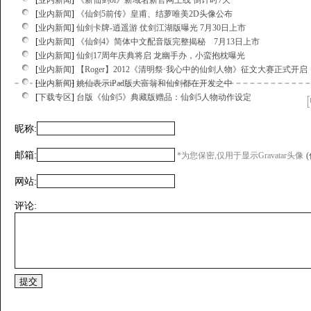
[
业内新闻
]
《新仙剑ol》新域名新官网上线 倒计时7天
[
业内新闻
]
《仙剑5前传》皇甫、结萝唯美2D头像公布
[
业内新闻
]
仙剑卡牌-逍遥游 仗剑江湖版曝光 7月30日上市
[
业内新闻
]
《仙剑4》简体中文配音版完整揭秘 7月13日上市
[
业内新闻
]
仙剑17周年庆典将启 龙幽手办，小蛮抱枕曝光
[
业内新闻
]
【Roger】2012《清明祭·我心中的仙剑人物》征文大赛正式开启
[
业内新闻
]
姚仙表示iPad版大富翁和仙剑都在开发之中
[
下载专区
]
台版《仙剑5》典藏版赠品：仙剑5人物动作设定
昵称:
邮箱:
*为您保密,仅用于显示Gravatar头像
网站:
评论: