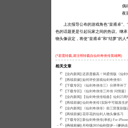
偶
夜
上次报导公布的游戏角色“皇甫卓”、“
色的话题更是引起玩家之间的热议。继承
物头像设定，将使“皇甫卓”和“结萝”的
(*若需转载,请注明转载自
仙剑奇侠传英雄网
)
相关文章
[
业内新闻
]
还原度极高！98柔情版《仙剑
[
再续前缘
]
如何评价游戏仙剑奇侠传1
[
下载专区
]
《仙剑奇侠传三》分辨率补丁
[
下载专区
]
《仙剑奇侠传三外传·问情篇
[
业内新闻
]
【仙剑奇侠传组曲】仙剑25
[
再续前缘
]
仙剑奇侠传1实际中可能发生
[
业内新闻
]
《仙剑奇侠传》前三部复刻版
[
再续前缘
]
花菲花的仙剑人物头像练习
[
下载专区
]
新仙剑奇侠传(单机) For iPhone/
[
再续前缘
]
月玲珑2015仙剑贺岁-《爹妈