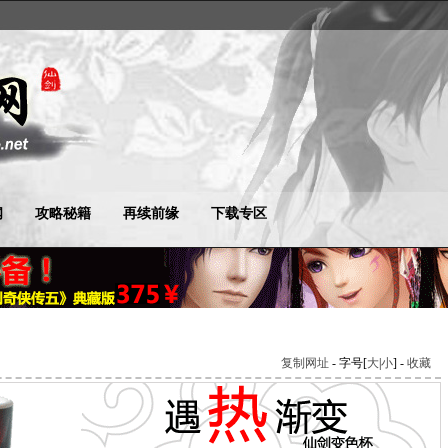
闻
攻略秘籍
再续前缘
下载专区
复制网址
- 字号[
大
|
小
] -
收藏