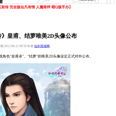
前传 完全版仙凡有情 人魔牵绊 暇Q版手办】
传》皇甫、结萝唯美2D头像公布
期:2012-08-21 09:50 作者:
仙剑英雄网
角色“皇甫卓”、“结萝”的唯美2D头像设定正式对外公布。