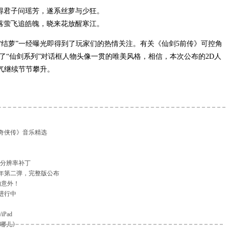
得君子问瑶芳，遂系丝萝与少狂。
落萤飞追皓魄，晓来花放醒寒江。
结萝”一经曝光即得到了玩家们的热情关注。有关《仙剑5前传》可控角
了“仙剑系列”对话框人物头像一贯的唯美风格，相信，本次公布的2D人
人气继续节节攀升。
奇侠传》音乐精选
》分辨率补丁
周年第二弹，完整版公布
的意外！
进行中
iPad
去哪儿》