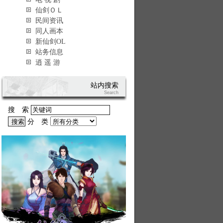
仙剑ＯＬ
民间资讯
同人画本
新仙剑OL
站务信息
逍 遥 游
站内搜索
Search
搜 索
分 类