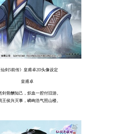
《仙剑5前传》皇甫卓2D头像设定
皇甫卓
然剑骨酬知己，炽血一腔付旧游。
易王侯兴灭事，嶙峋浩气照山楼。