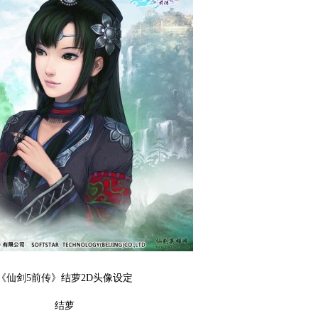
《仙剑5前传》结萝2D头像设定
结萝