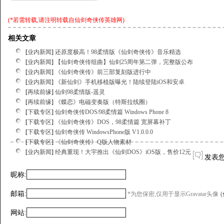
(*若需转载,请注明转载自
仙剑奇侠传英雄网
)
相关文章
[
业内新闻
]
还原度极高！98柔情版《仙剑奇侠传》音乐精选
[
业内新闻
]
【仙剑奇侠传组曲】仙剑25周年第二弹，完整版公布
[
业内新闻
]
《仙剑奇侠传》前三部复刻版进行中
[
业内新闻
]
《新仙剑》手机移植版曝光！陆续登陆iOS和安卓
[
再续前缘
]
仙剑98柔情版-遥灵
[
再续前缘
]
《蝶恋》电磁变奏版（特斯拉线圈）
[
下载专区
]
仙剑奇侠传DOS/98柔情篇 Windows Phone 8
[
下载专区
]
《仙剑奇侠传》DOS，98柔情篇 宽屏幕补丁
[
下载专区
]
仙剑奇侠传 WindowsPhone版 V1.0.0.0
[
下载专区
]
《仙剑奇侠传》Q版人物素材
[
业内新闻
]
经典重现！大宇推出《仙剑DOS》iOS版，售价12元
发表
昵称:
邮箱:
*为您保密,仅用于显示Gravatar头像
网站: