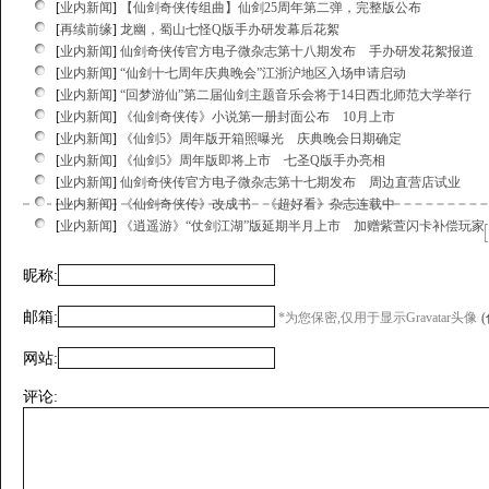
[
业内新闻
]
【仙剑奇侠传组曲】仙剑25周年第二弹，完整版公布
[
再续前缘
]
龙幽，蜀山七怪Q版手办研发幕后花絮
[
业内新闻
]
仙剑奇侠传官方电子微杂志第十八期发布 手办研发花絮报道
[
业内新闻
]
“仙剑十七周年庆典晚会”江浙沪地区入场申请启动
[
业内新闻
]
“回梦游仙”第二届仙剑主题音乐会将于14日西北师范大学举行
[
业内新闻
]
《仙剑奇侠传》小说第一册封面公布 10月上市
[
业内新闻
]
《仙剑5》周年版开箱照曝光 庆典晚会日期确定
[
业内新闻
]
《仙剑5》周年版即将上市 七圣Q版手办亮相
[
业内新闻
]
仙剑奇侠传官方电子微杂志第十七期发布 周边直营店试业
[
业内新闻
]
《仙剑奇侠传》改成书 《超好看》杂志连载中
[
业内新闻
]
《逍遥游》“仗剑江湖”版延期半月上市 加赠紫萱闪卡补偿玩家
昵称:
邮箱:
*为您保密,仅用于显示Gravatar头像
网站:
评论: