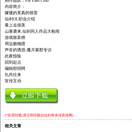
制作团队：Pal Fans Club
内容简介：
朦胧的美真的很雷
仙剑OL职业介绍
看上去很美
山寨袭来,仙剑同人作品大检阅
游戏致富榜
周边败物团
声音的诱惑-魔月紫郡专访
此夜惊险
回到起点
编辑部招聘
礼尚往来
宣传互动
(*若需转载,请注明转载自
仙剑奇侠传英雄网
)
相关文章