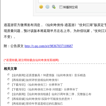
逍遥游官方微博发布消息，《仙剑奇侠传-逍遥游》“仗剑江湖”版原定
现质量问题，预计该版本将延期半月左右上市。为补偿玩家，“仗剑江湖
不变）。
附：公告原文
http://t.qq.com/p/t/98367037118687
(*若需转载,请注明转载自
仙剑奇侠传英雄网
)
相关文章
[
业内新闻
]
还原度极高！98柔情版《仙剑奇侠传》音乐精选
[
再续前缘
]
如何评价游戏仙剑奇侠传1
[
下载专区
]
《仙剑奇侠传三》分辨率补丁
[
下载专区
]
《仙剑奇侠传三外传·问情篇》分辨率补丁
[
业内新闻
]
【仙剑奇侠传组曲】仙剑25周年第二弹，完整版公布
[
再续前缘
]
仙剑奇侠传1实际中可能发生的意外！
[
再续前缘
]
那些年李逍遥错过的红颜知己