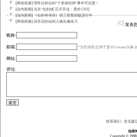
[
再续前缘
]
理性分析仙剑“十里坡剑神”事件可信度！
[
业内新闻
]
北京“仙剑城”正式开业：票价120元
[
业内新闻
]
《仙剑奇侠传》前三部复刻版进行中
[
再续前缘
]
花菲花的仙剑人物头像练习
发表
昵称:
邮箱:
*为您保密,仅用于显示Gravatar头像
网站:
评论:
联系我们
-
意见建
仙剑
Copyright © 1998 