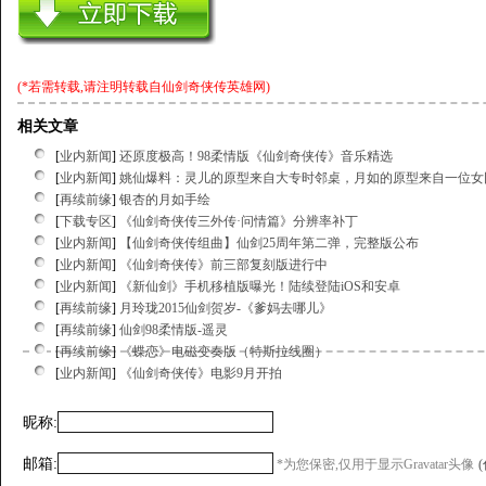
(*若需转载,请注明转载自
仙剑奇侠传英雄网
)
相关文章
[
业内新闻
]
还原度极高！98柔情版《仙剑奇侠传》音乐精选
[
业内新闻
]
姚仙爆料：灵儿的原型来自大专时邻桌，月如的原型来自一位女
[
再续前缘
]
银杏的月如手绘
[
下载专区
]
《仙剑奇侠传三外传·问情篇》分辨率补丁
[
业内新闻
]
【仙剑奇侠传组曲】仙剑25周年第二弹，完整版公布
[
业内新闻
]
《仙剑奇侠传》前三部复刻版进行中
[
业内新闻
]
《新仙剑》手机移植版曝光！陆续登陆iOS和安卓
[
再续前缘
]
月玲珑2015仙剑贺岁-《爹妈去哪儿》
[
再续前缘
]
仙剑98柔情版-遥灵
[
再续前缘
]
《蝶恋》电磁变奏版（特斯拉线圈）
[
业内新闻
]
《仙剑奇侠传》电影9月开拍
昵称:
邮箱:
*为您保密,仅用于显示Gravatar头像