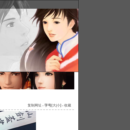
复制网址
- 字号[
大
|
小
] -
收藏