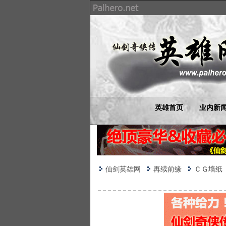
英雄首页
业内新
仙剑英雄网
再续前缘
ＣＧ墙纸