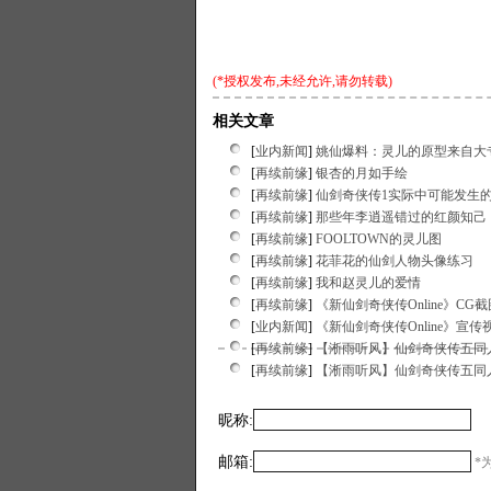
(*授权发布,未经允许,请勿转载)
相关文章
[
业内新闻
]
姚仙爆料：灵儿的原型来自大
[
再续前缘
]
银杏的月如手绘
[
再续前缘
]
仙剑奇侠传1实际中可能发生
[
再续前缘
]
那些年李逍遥错过的红颜知己
[
再续前缘
]
FOOLTOWN的灵儿图
[
再续前缘
]
花菲花的仙剑人物头像练习
[
再续前缘
]
我和赵灵儿的爱情
[
再续前缘
]
《新仙剑奇侠传Online》CG
[
业内新闻
]
《新仙剑奇侠传Online》宣
[
再续前缘
]
【淅雨听风】仙剑奇侠传五同人
[
再续前缘
]
【淅雨听风】仙剑奇侠传五同
昵称:
邮箱:
*为