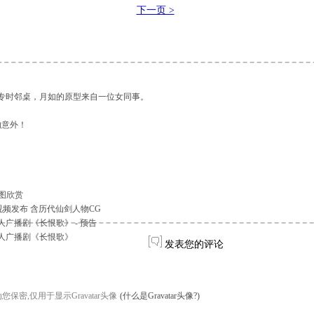
下一页 >
专时邻桌，月如的原型来自一位女同事。
的意外！
截图欣赏
传视频发布 含历代仙剑人物CG
广播剧《长恨歌》 - 预告
人广播剧《长恨歌》
发表您的评论
您保密,仅用于显示Gravatar头像
(什么是Gravatar头像?)