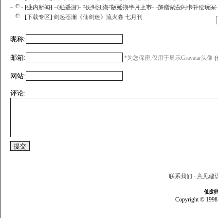
[
业内新闻
]
《逍遥游》“仗剑江湖”版延期半月上市 加赠紫萱闪卡补偿玩家
[
下载专区
]
剑起苍澜《仙剑迷》流火卷 七月刊
昵称:
邮箱:
*为您保密,仅用于显示Gravatar头像
网站:
评论:
联系我们
-
意见建
仙剑
Copyright © 1998 