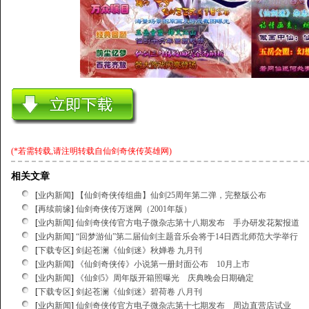
(*若需转载,请注明转载自
仙剑奇侠传英雄网
)
相关文章
[
业内新闻
]
【仙剑奇侠传组曲】仙剑25周年第二弹，完整版公布
[
再续前缘
]
仙剑奇侠传万迷网（2001年版）
[
业内新闻
]
仙剑奇侠传官方电子微杂志第十八期发布 手办研发花絮报道
[
业内新闻
]
“回梦游仙”第二届仙剑主题音乐会将于14日西北师范大学举行
[
下载专区
]
剑起苍澜《仙剑迷》秋婵卷 九月刊
[
业内新闻
]
《仙剑奇侠传》小说第一册封面公布 10月上市
[
业内新闻
]
《仙剑5》周年版开箱照曝光 庆典晚会日期确定
[
下载专区
]
剑起苍澜《仙剑迷》碧荷卷 八月刊
[
业内新闻
]
仙剑奇侠传官方电子微杂志第十七期发布 周边直营店试业