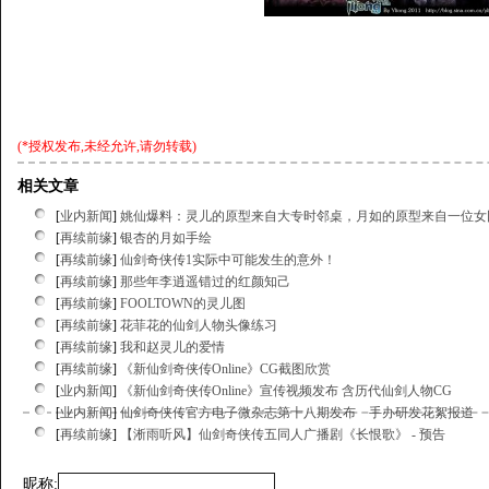
(*授权发布,未经允许,请勿转载)
相关文章
[
业内新闻
]
姚仙爆料：灵儿的原型来自大专时邻桌，月如的原型来自一位女
[
再续前缘
]
银杏的月如手绘
[
再续前缘
]
仙剑奇侠传1实际中可能发生的意外！
[
再续前缘
]
那些年李逍遥错过的红颜知己
[
再续前缘
]
FOOLTOWN的灵儿图
[
再续前缘
]
花菲花的仙剑人物头像练习
[
再续前缘
]
我和赵灵儿的爱情
[
再续前缘
]
《新仙剑奇侠传Online》CG截图欣赏
[
业内新闻
]
《新仙剑奇侠传Online》宣传视频发布 含历代仙剑人物CG
[
业内新闻
]
仙剑奇侠传官方电子微杂志第十八期发布 手办研发花絮报道
[
再续前缘
]
【淅雨听风】仙剑奇侠传五同人广播剧《长恨歌》 - 预告
昵称: