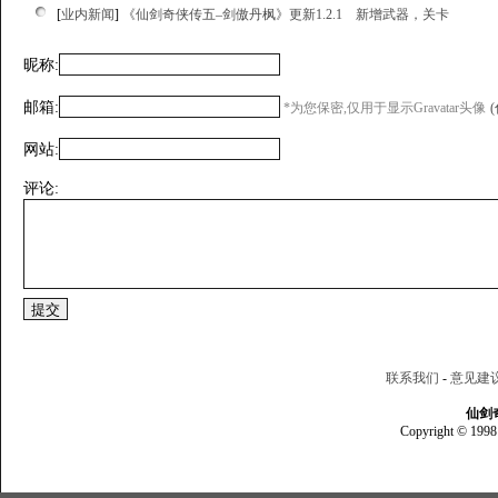
[
业内新闻
]
《仙剑奇侠传五–剑傲丹枫》更新1.2.1 新增武器，关卡
昵称:
邮箱:
*为您保密,仅用于显示Gravatar头像
网站:
评论:
联系我们
-
意见建
仙剑
Copyright © 1998 