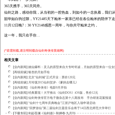
365天携手，365天同舟。
仙剑之路，感动你我，从当初的一腔热血，到如今的一念执着，我们
韶华如白驹过隙，YY21485天下籼米一家亲已经在各位籼米的陪伴下
11月12日晚7：30 YY2148感恩一周年，与你共守籼米之约，
这一年，我只在乎你…
(*若需转载,请注明转载自
仙剑奇侠传英雄网
)
相关文章
[
业内新闻
]
姚仙爆料：灵儿的原型来自大专时邻桌，月如的原型来自一位女
[
再续前缘
]
银杏的月如手绘
[
业内新闻
]
北京“仙剑城”正式开业：票价120元
[
再续前缘
]
月玲珑2015仙剑贺岁-《爹妈去哪儿》
[
业内新闻
]
《仙剑奇侠传》电影9月开拍
[
业内新闻
]
经典重现！大宇推出《仙剑DOS》iOS版，售价12元
[
业内新闻
]
仙剑奇侠传官方电子微杂志第十八期发布 手办研发花絮报道
[
业内新闻
]
“仙剑十七周年庆典晚会”江浙沪地区入场申请启动
[
业内新闻
]
“回梦游仙”第二届仙剑主题音乐会将于14日西北师范大学举行
[
下载专区
]
剑起苍澜《仙剑迷》秋婵卷 九月刊