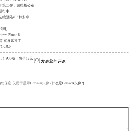
周年第二弹，完整版公布
进行中
续登陆iOS和安卓
线圈）
s Phone 8
篇 宽屏幕补丁
.0.0.0
》iOS版，售价12元
发表您的评论
您保密,仅用于显示Gravatar头像
(什么是Gravatar头像?)