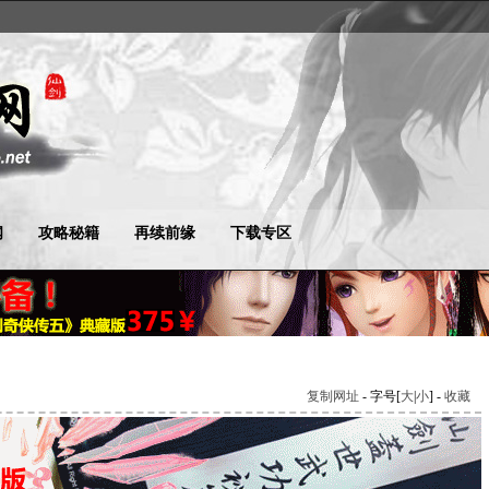
闻
攻略秘籍
再续前缘
下载专区
复制网址
- 字号[
大
|
小
] -
收藏