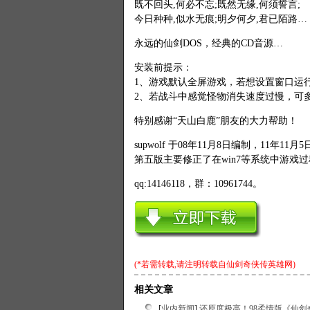
既不回头,何必不忘;既然无缘,何须誓言;
今日种种,似水无痕;明夕何夕,君已陌路…
永远的仙剑DOS，经典的CD音源…
安装前提示：
1、游戏默认全屏游戏，若想设置窗口运行，请在
2、若战斗中感觉怪物消失速度过慢，可多按几次”
特别感谢“天山白鹿”朋友的大力帮助！
supwolf 于08年11月8日编制，11年11
第五版主要修正了在win7等系统中游戏
qq:14146118，群：10961744。
(*若需转载,请注明转载自
仙剑奇侠传英雄网
)
相关文章
[
业内新闻
]
还原度极高！98柔情版《仙剑