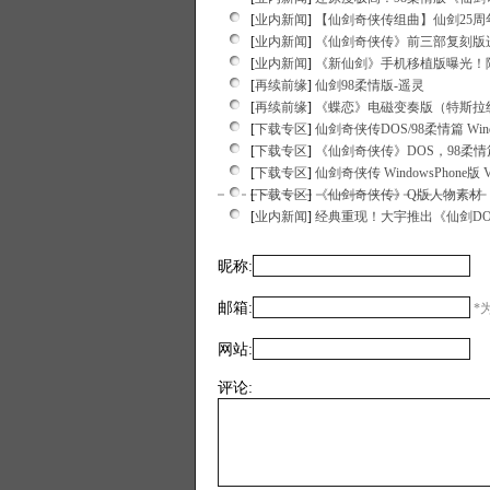
[
业内新闻
]
【仙剑奇侠传组曲】仙剑25
[
业内新闻
]
《仙剑奇侠传》前三部复刻版
[
业内新闻
]
《新仙剑》手机移植版曝光！陆
[
再续前缘
]
仙剑98柔情版-遥灵
[
再续前缘
]
《蝶恋》电磁变奏版（特斯拉
[
下载专区
]
仙剑奇侠传DOS/98柔情篇 Window
[
下载专区
]
《仙剑奇侠传》DOS，98柔情
[
下载专区
]
仙剑奇侠传 WindowsPhone版 V1
[
下载专区
]
《仙剑奇侠传》Q版人物素材
[
业内新闻
]
经典重现！大宇推出《仙剑DOS
昵称:
邮箱:
*为
网站:
评论: