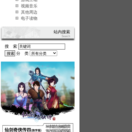
视频音乐
其他周边
电子读物
站内搜索
Search
搜 索
分 类