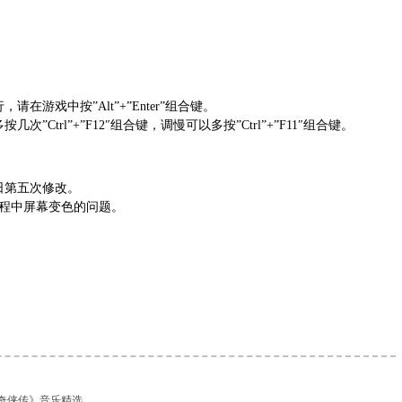
游戏中按”Alt”+”Enter”组合键。
Ctrl”+”F12″组合键，调慢可以多按”Ctrl”+”F11″组合键。
月5日第五次修改。
过程中屏幕变色的问题。
奇侠传》音乐精选