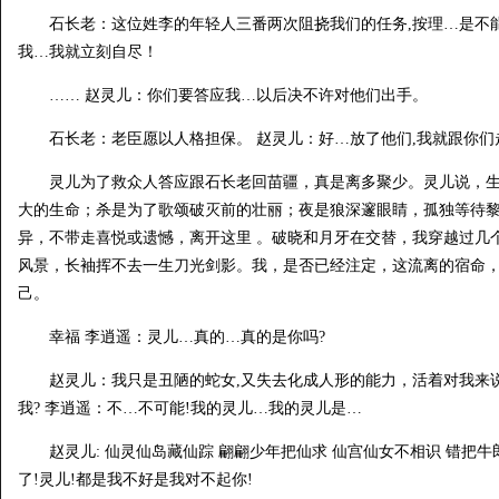
石长老：这位姓李的年轻人三番两次阻挠我们的任务,按理…是不能
我…我就立刻自尽！
…… 赵灵儿：你们要答应我…以后决不许对他们出手。
石长老：老臣愿以人格担保。 赵灵儿：好…放了他们,我就跟你们
灵儿为了救众人答应跟石长老回苗疆，真是离多聚少。灵儿说，生
大的生命；杀是为了歌颂破灭前的壮丽；夜是狼深邃眼睛，孤独等待
异，不带走喜悦或遗憾，离开这里 。破晓和月牙在交替，我穿越过几
风景，长袖挥不去一生刀光剑影。我，是否已经注定，这流离的宿命
己。
幸福 李逍遥：灵儿…真的…真的是你吗?
赵灵儿：我只是丑陋的蛇女,又失去化成人形的能力，活着对我来说
我? 李逍遥：不…不可能!我的灵儿…我的灵儿是…
赵灵儿: 仙灵仙岛藏仙踪 翩翩少年把仙求 仙宫仙女不相识 错把牛郎当情
了!灵儿!都是我不好是我对不起你!