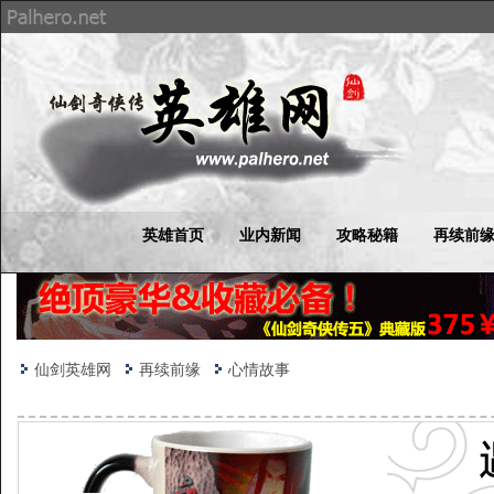
英雄首页
业内新闻
攻略秘籍
再续前
仙剑英雄网
再续前缘
心情故事