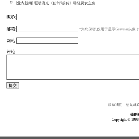
[
业内新闻
]
瑕动流光《仙剑5前传》曝轻灵女主角
昵称:
邮箱:
*为您保密,仅用于显示Gravatar头像
网站:
评论:
联系我们
-
意见建
仙剑
Copyright © 1998 