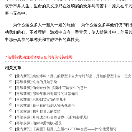
慨于市井人生，生命的意义原只在这琐屑的欢乐与痛苦中；原只在平
著与无奈中。
为什么这么多人一遍又一遍的玩仙1，为什么这么多年他们仍“守旧”
动我们的心。不难理解，游戏中自有一番青天，使人缱绻其中，伸展
中那份真挚的单纯美和甘醇绵长的真性美。
(*若需转载,请注明转载自
仙剑奇侠传英雄网
)
相关文章
[
业内新闻
]
姚仙爆料：灵儿的原型来自大专时邻桌，月如的原型来自一位女
[
再续前缘
]
银杏的月如手绘
[
再续前缘
]
仙剑奇侠传1实际中可能发生的意外！
[
再续前缘
]
那些年李逍遥错过的红颜知己
[
再续前缘
]
FOOLTOWN的灵儿图
[
再续前缘
]
花菲花的仙剑人物头像练习
[
再续前缘
]
我和赵灵儿的爱情
[
再续前缘
]
月玲珑2015仙剑贺岁-《爹妈去哪儿》
[
再续前缘
]
仙剑98柔情版-遥灵
[
业内新闻
]
【美歪】赵灵儿主题cos 2013年台历——梦蛇 接受预订