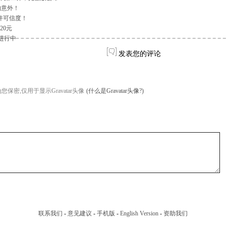
的意外！
件可信度！
20元
进行中
发表您的评论
您保密,仅用于显示Gravatar头像
(什么是Gravatar头像?)
联系我们
-
意见建议
-
手机版
-
English Version
-
资助我们