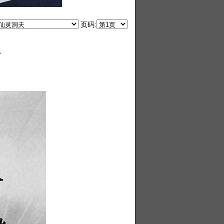
页码:
页