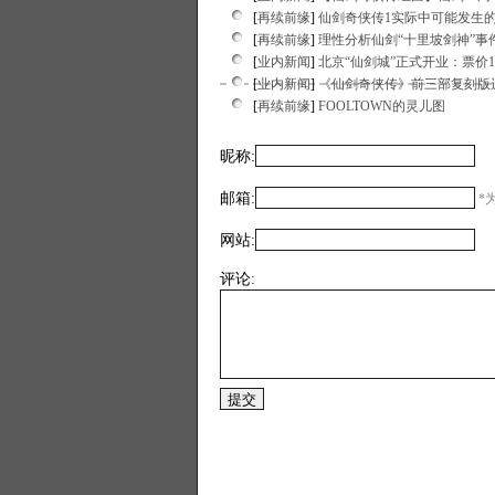
[
再续前缘
]
仙剑奇侠传1实际中可能发生
[
再续前缘
]
理性分析仙剑“十里坡剑神”事
[
业内新闻
]
北京“仙剑城”正式开业：票价1
[
业内新闻
]
《仙剑奇侠传》前三部复刻版
[
再续前缘
]
FOOLTOWN的灵儿图
昵称:
邮箱:
*为
网站:
评论: