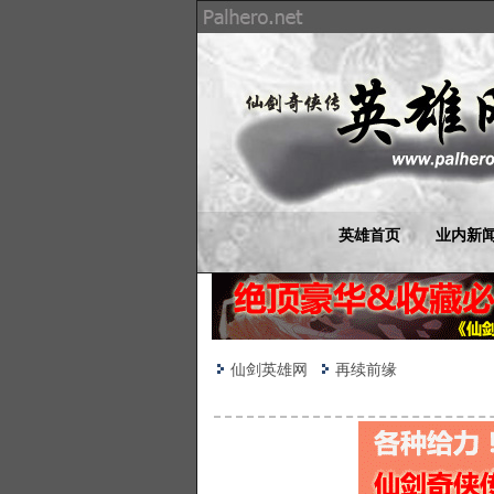
英雄首页
业内新
仙剑英雄网
再续前缘