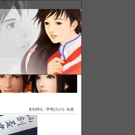
复制网址
- 字号[
大
|
小
] -
收藏