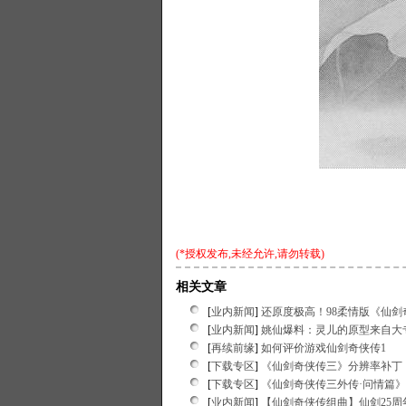
(*授权发布,未经允许,请勿转载)
相关文章
[
业内新闻
]
还原度极高！98柔情版《仙剑
[
业内新闻
]
姚仙爆料：灵儿的原型来自大
[
再续前缘
]
如何评价游戏仙剑奇侠传1
[
下载专区
]
《仙剑奇侠传三》分辨率补丁
[
下载专区
]
《仙剑奇侠传三外传·问情篇
[
业内新闻
]
【仙剑奇侠传组曲】仙剑25