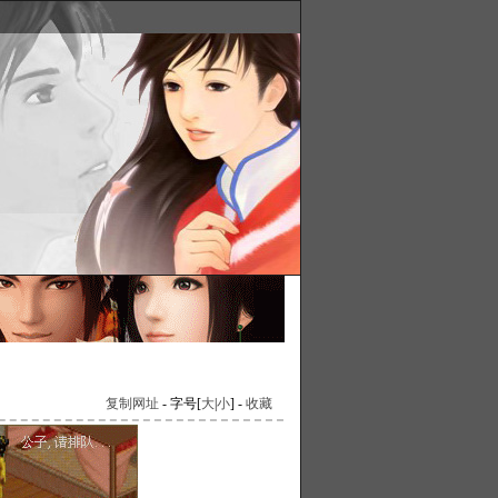
复制网址
- 字号[
大
|
小
] -
收藏