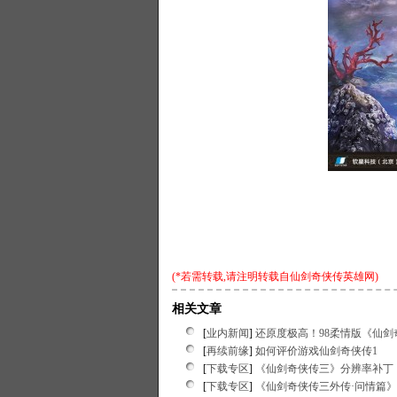
(*若需转载,请注明转载自
仙剑奇侠传英雄网
)
相关文章
[
业内新闻
]
还原度极高！98柔情版《仙剑
[
再续前缘
]
如何评价游戏仙剑奇侠传1
[
下载专区
]
《仙剑奇侠传三》分辨率补丁
[
下载专区
]
《仙剑奇侠传三外传·问情篇