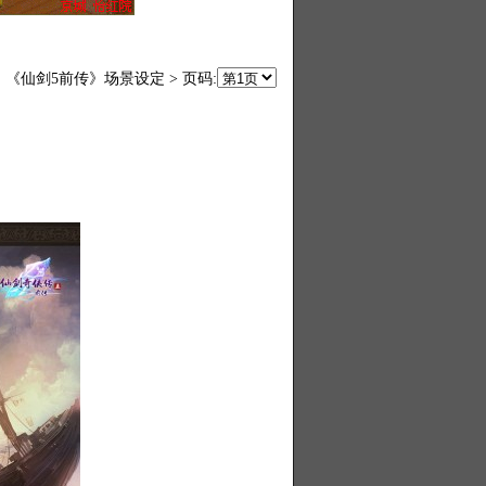
《仙剑5前传》场景设定 > 页码: