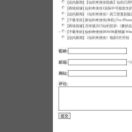
[
业内新闻
]
【仙剑奇侠传组曲】仙剑25
[
再续前缘
]
仙剑奇侠传1实际中可能发生
[
业内新闻
]
《仙剑奇侠传》前三部复刻版
[
下载专区
]
新仙剑奇侠传(单机) For iPhone/
[
再续前缘
]
月玲珑2015仙剑贺岁-《爹妈
[
下载专区
]
仙剑奇侠传DOS/98柔情篇 Window
[
业内新闻
]
《仙剑奇侠传》电影9月开拍
昵称:
邮箱:
*为
网站:
评论: