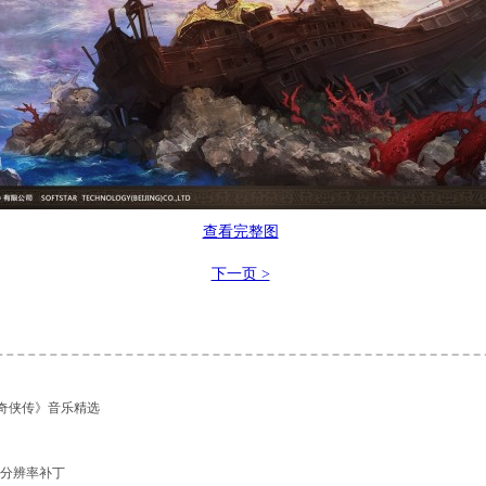
查看完整图
下一页 >
奇侠传》音乐精选
》分辨率补丁