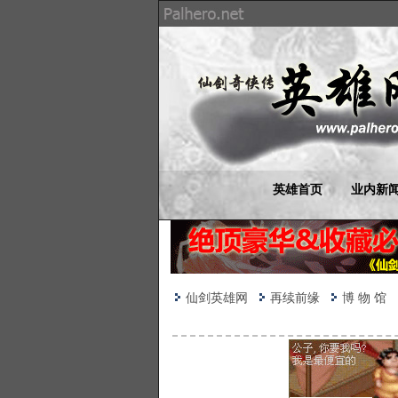
英雄首页
业内新
仙剑英雄网
再续前缘
博 物 馆