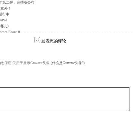
周年第二弹，完整版公布
的意外！
进行中
iPad
去哪儿》
s Phone 8
发表您的评论
您保密,仅用于显示Gravatar头像
(什么是Gravatar头像?)