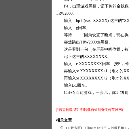
F4，出现游戏屏幕，记下你的金钱数 
TRW2000。
输入：bp if(eax=XXXXX) 这里的
输入：g回车。
等待……（因为设置了断点，现在执
突然跳出TRW2000de屏幕。
这是看到一句（在屏幕中间位置，被高亮显示）
记下这里的XXXXXXXX。
输入：e XXXXXXXX回车，按F，
再输入:e XXXXXXXX+1（刚才的X
再输入:e XXXXXXXX+2（刚才的X
输入BC回车。
Ctrl+N回到游戏，一会儿，你听到 
(*若需转载,请注明转载自
仙剑奇侠传英雄网
)
相关文章
[
下载专区
]
《仙剑奇侠传五 – 剑傲丹枫