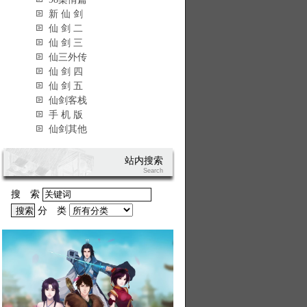
新 仙 剑
仙 剑 二
仙 剑 三
仙三外传
仙 剑 四
仙 剑 五
仙剑客栈
手 机 版
仙剑其他
站内搜索
Search
搜 索
分 类