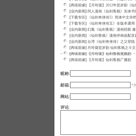
[
再续前缘
]
【月玲珑】2012年贺岁剧《
[
业内新闻
]
同人漫画《仙剑客栈》实体书
[
下载专区
]
《仙剑奇侠传5》简体中文存档修
[
下载专区
]
《仙剑奇侠传五》全版本通用 
[
业内新闻
]
幻胤《仙剑客栈》漫画招新 
[
业内新闻
]
《仙剑客栈》漫画停画改配音
[
业内新闻
]
台湾《仙剑奇侠传》之父登陆
[
再续前缘
]
月玲珑贺岁剧 仙剑客栈之斗
[
再续前缘
]
【月玲珑】仙剑客栈视频剧
[
再续前缘
]
【月玲珑】仙剑客栈广播剧
昵称:
邮箱:
*为
网站:
评论: