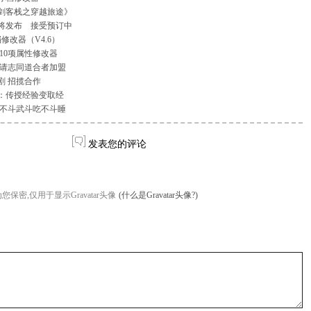
仙剑客栈之穿越旅途》
将发布 接受预订中
改器（V4.6）
10项属性修改器
邀请志同道合者加盟
剧 招揽合作
：传授经验变取经
文不斗武斗吃不斗睡
发表您的评论
您保密,仅用于显示Gravatar头像
(什么是Gravatar头像?)