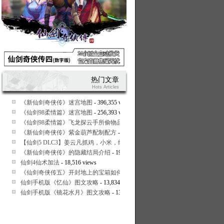
热门文章
Hots Articles
《新仙剑奇侠传》迷宫地图
- 396,355 views
《仙剑98柔情篇》迷宫地图
- 256,393 views
《仙剑98柔情篇》飞龙探云手所偷物品一览
- 23,586 views
《新仙剑奇侠传》紫金葫芦配制配方
- 22,369 views
【仙剑5 DLC3】姜云凡抓鸡，小米，绳子，树枝，框的取法
- 21,835 views
《新仙剑奇侠传》的隐藏结局介绍
- 19,529 views
仙剑4仙术加法
- 18,516 views
《仙剑奇侠传五》开封地上的宝箱如何打开
- 15,307 views
仙剑手机版《忆仙》图文攻略
- 13,834 views
仙剑手机版《镜花水月》图文攻略
- 13,742 views