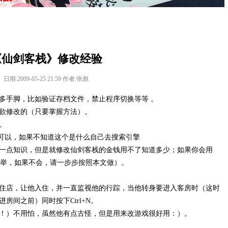
《仙剑客栈》修改经验
日期:2009-05-25 21:59 作者:张彪
手脚，比如验证存档文件，禁止程序切换等等 。
修改的（只要掌握方法）。
。
应该也可以，如果不知道这个是什么自己去搜索引擎
一点知识，但是就修改仙剑客栈的金钱用不了知道多少；如果你会用
而易举，如果不会，请一步步按照本文做）。
。
店，让他入住，并一直监视他的行踪，当他转身要进入客房时（这时
房间之前）同时按下Ctrl+N。
）不用怕，虽然他有点古怪，但是用来改游戏很好用：）。