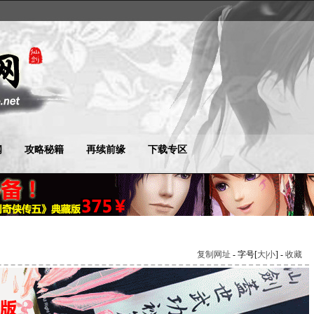
闻
攻略秘籍
再续前缘
下载专区
复制网址
- 字号[
大
|
小
] -
收藏