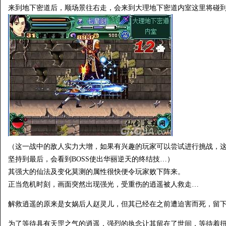
来到地下密道后，顺场景往右走，会来到大理地下密道内室这里将碰
（这一战中的敌人实力大增，如果有兴趣的玩家可以尝试进行挑战，这
坚持到最后，会看到BOSS使出华丽逆天的终结技…）
其强大的仙法及变化莫测的属性很快便令玩家败下阵来。
正当危机时刻，画面突然出现强光，受重伤的逍遥被人救走…
解救逍遥的原来是女娲后人赵灵儿，但其已经在之前遭迫害而死，留
为了等待具有天罡之气的逍遥，强烈的执念让其留在了世间，等待着