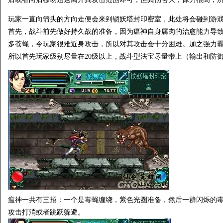
玩家一直向箭头的方向走便会来到锁妖塔封印密室，此处将会碰到游戏
首先，战斗前先做好持久战的准备，因为瘟神自身腐肉的治愈能力导
多苍蝇，令玩家很难近身攻击，所以对其攻击会十分困难。加之强力
所以首先玩家级别尽量在20级以上，战斗型法宝尽量带上（输出和防
瘟神一共有三招：一个是毒蝇缠绕，紫色光圈准备，然后一群闪烁的
攻击打消或者跳跃躲避。