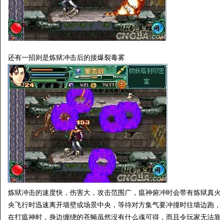
还有一招则是炼狱冲击后的接爆裂毒雾
炼狱冲击的速度快，伤害大，攻击范围广，瘟神俯冲时会带有炼狱真
央飞行时迅速离开墙壁或场景中央，等待对方集气要冲撞时往墙边跑
在打瘟神时，身边缠绕的苍蝇虽然没有什么魂可得，而且令玩家无法