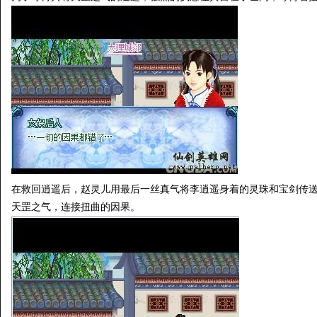
在救回逍遥后，赵灵儿用最后一丝真气将李逍遥身着的灵珠和宝剑传
天罡之气，连接扭曲的因果。