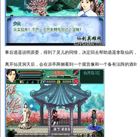
事后逍遥说明原委，得到了灵儿的同情，决定回去帮助逍遥拿取仙药
离开仙灵洞天后，会在凉亭两侧看到一个观音像和一个备有法阵的酒