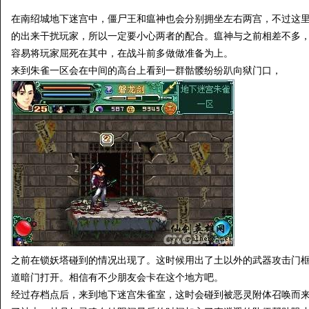
在南绍城地下迷宫中，僵尸王和瘟神也会分别拥坐左右两宫，不过这
的出来干扰玩家，所以一定要小心两者的配合。瘟神与之前相差不多
容易将玩家屈死在其中，在战斗前多做做准备为上。
来到朱雀一区会在中间的高台上看到一群骷髅纷纷趴向狱门口，
之前在锁妖塔碰到的情况出现了。这时候用出了土以外的武器攻击门
道暗门打开。相信有不少朋友会卡在这个地方吧。
经过存档点后，来到地下迷宫朱雀室，这时会碰到被恶灵附体召唤而