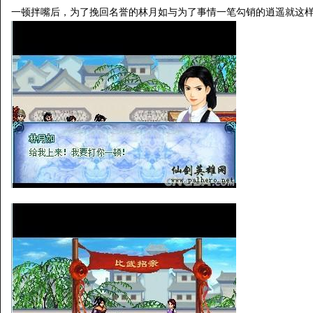
一顿拌嘴后，为了挽回名誉的林月如与为了事情一笔勾销的逍遥就这