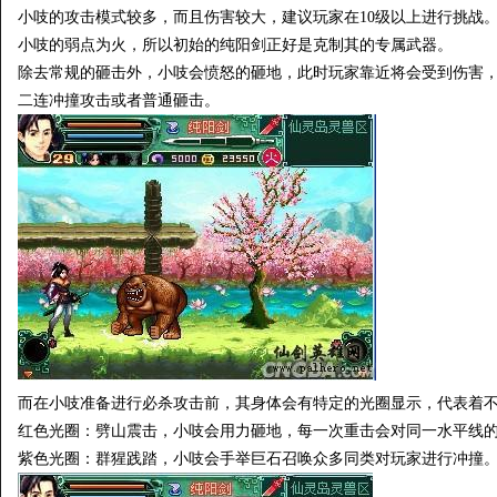
小吱的攻击模式较多，而且伤害较大，建议玩家在10级以上进行挑战
小吱的弱点为火，所以初始的纯阳剑正好是克制其的专属武器。
除去常规的砸击外，小吱会愤怒的砸地，此时玩家靠近将会受到伤害
二连冲撞攻击或者普通砸击。
而在小吱准备进行必杀攻击前，其身体会有特定的光圈显示，代表着
红色光圈：劈山震击，小吱会用力砸地，每一次重击会对同一水平线
紫色光圈：群猩践踏，小吱会手举巨石召唤众多同类对玩家进行冲撞