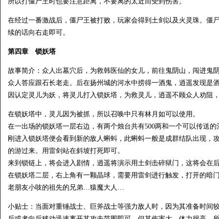
所以打僵尸王时也要注意距离，不要离的太近而受到伤害。
在经过一番激战后，僵尸王被打败，玩家会得到土剑以及火灵珠。僵
续的话向右走即可。
第四章 锁妖塔
故事简介：众人出墓穴后，为救韩医仙的女儿，前往鬼阴山，闯进鬼
众人答应跟石长老走。后在扬州城的河水中捞得一酒鬼，逍遥发现是
因认定灵儿为妖，将灵儿打入锁妖塔，为救灵儿，逍遥不顾众人劝阻
在锁妖塔中，灵儿因为被抓，所以召唤中只有林月如可以使用。
在一出场的锁妖塔一层右边，有两个烛台共有500两和一个可以传送的
刚进入锁妖塔便会看到新的敌人蝌蚪，此蝌蚪一般是成群结队出现，
的游过来。用雷剑站在斜坡打死即可。
来到锁链上，将会进入剧情，逍遥将演示用土剑击碎狱门，这将会在
在锁妖塔二层，右上角有一颗晶球，需要用雷剑进行触发，打开的暗
老朋友小吱的祖先的兄弟…猿魔大人…
小贴士：当面对重锤战士、巨斧战士等强力敌人时，因为其准备时间
后或者向后移动迅速离开其攻击范围即可，但其伤害大，体力很高，