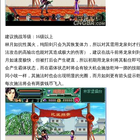
建议挑战等级：16级以上
林月如抗性属火，纯阳剑只会为其恢复体力，所以对其需用龙泉剑才
法攻击的高输出也能对其造成极大的伤害），建议在战斗前将龙泉剑
月如速度极快，但被打后会产生硬直，所以初期用龙泉剑将其黏住即
会产生霸体状态，而在霸体状态时将会有较大机会施放乾坤一掷的技
同小吱一样，其施法时也会出现明显的光圈，而月如则更有箭头提示
每次施法将会有两拨钱币飞入。