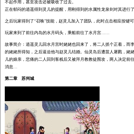
不起作用，甚至攻击还被吸收了过去。
正在郁闷的逍遥得到灵儿的提醒，用刚得到的水属性龙泉剑对其进行
之后玩家得到了“召唤”技能，赵灵儿加入了团队，此时点击相应按键
玩家来到了前往内岛的水月码头，乘船前往了水月宫……
故事简介：逍遥灵儿回水月宫时姥姥也回来了，将二人抓个正着，而
的姥姥所得知，之后逼迫他与赵灵儿结婚。仙灵岛后遭苗人屠戮，姥
儿的娘亲，悲痛的二人回到客栈后又被拜月教教徒围攻，两人决定前
消息…
第二章 苏州城