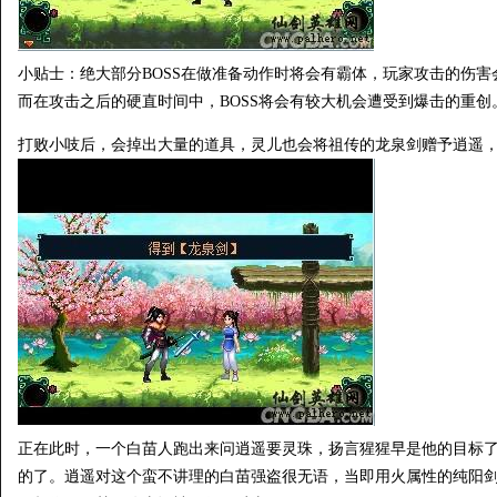
小贴士：绝大部分BOSS在做准备动作时将会有霸体，玩家攻击的伤害
而在攻击之后的硬直时间中，BOSS将会有较大机会遭受到爆击的重创
打败小吱后，会掉出大量的道具，灵儿也会将祖传的龙泉剑赠予逍遥
正在此时，一个白苗人跑出来问逍遥要灵珠，扬言猩猩早是他的目标
的了。逍遥对这个蛮不讲理的白苗强盗很无语，当即用火属性的纯阳