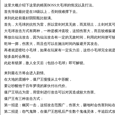
这里大概介绍下这里的精英BOSS大毛球的情况以及打法。
首先等级最好是在18级以上，否则很难撑下去。
来到此处前最好阴阳瓶比较满。
首先，大毛球的抗性为雷，所以雷剑对其无效，而其弱土，土剑对其
大毛球攻击方式有两种，一种是横冲直咬，这招伤害大，而且较难躲
释放出仙法攻击，因为仙法攻击有一定的无敌时间，利用此时间便可
乾坤一掷，伤害大，而且也可以在施法时间内躲避开其攻击。
再者就是喷吐小毛球，如果在玩家有一定实力后，这些小毛球完全就
较多血时会释放。
此处有锁屏，敌人全灭后（包括小毛球）即可解锁。
来到最右方将会进入剧情。
在大地的震撼中，僵尸王慢慢从土中苏醒，
要让吵醒他千百年梦境的家伙付出代价。
僵尸王弱点为雷，用雷剑进行攻击可以对其造成较大伤害。
僵尸王有三种攻击方式：
第一招是：幽冥一击，这招攻击范围广，伤害大，砸地时会伤害到站
第二招是：怨气鬼降，在僵尸王怒吼后产生数个鬼魂灵体，半追踪式