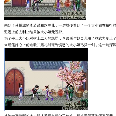
来到了苏州城的李逍遥和赵灵儿，一进城便看到了一个大小姐在抽打
逍遥上前去制止结果被大小姐无视掉。
为了停止大小姐对树上二人的惩罚，李逍遥与赵灵儿用了些武力制止
当逍遥好心上前道歉并赔礼时遭到愤怒的大小姐迅猛一剑，这一剑深
被这一幕惊醒的大小姐才发现自己做了什么，颤抖着问其为何不闪开