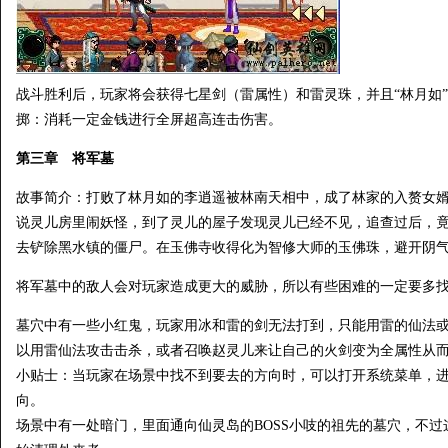
战斗胜利后，玩家将会获得七星剑（雷属性）和雷灵珠，并且“林月如
掷：消耗一定金钱进行全屏超高连击伤害。
第三章 将军墓
故事简介：打败了林月如的李逍遥被林南天相中，成了林家的入赘女婿
说灵儿房里闹妖怪，到了灵儿的屋子发现灵儿已经不见，追查过后，
去铲除黑水镇的僵尸。在玉佛寺收得化为智修大师的玉佛珠，避开阴
将军墓中的敌人会对玩家造成更大的威胁，所以有些困难的一定要多
墓穴中有一些小红鬼，玩家用冰和雷的剑无法打到，只能用雷的仙法
以用雷仙法攻击击杀，或者召唤赵灵儿来让自己的火剑变为全属性从
小贴士：当玩家在场景中找不到要去的方向时，可以打开系统菜单，
向。
场景中有一处暗门，里面通向仙灵岛的BOSS小吱的祖先的墓穴，不