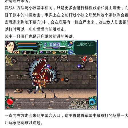
始清理外来者。
其战斗方法与小吱基本相同，只是更多会进行群猩践踏和劈山震击，
替了原本的冲撞攻击，事实上在之前打过小吱之后见到这个家伙则会
当玩家来到地下墓穴9中，会在底层有一群血尸出来，这些敌人伤害很
以打时可以一步步慢慢向前引着走。
其中一只僵尸也是开启继续前进的关键。
一直向右方走会来到主墓穴入口，这里将是将军墓中最难打的场景一
让玩家感觉难以逾越。