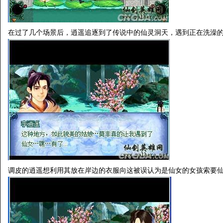
在过了几个场景后，逍遥追逐到了传说中的仙灵洞天，遇到正在洗澡
调皮的逍遥想利用其放在岸边的衣服向这被误认为是仙女的女孩索要