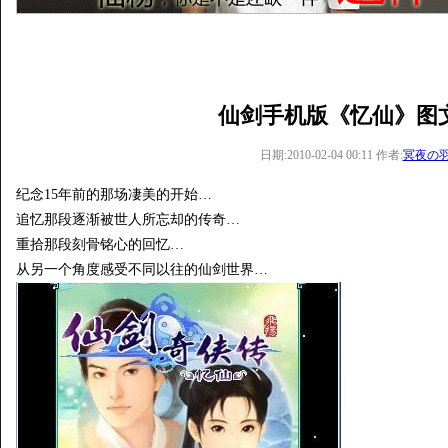
仙剑手机版《忆仙》图
日期:2010-02-04 00:11 作者:
冥夜の
纪念15年前的那场凄美的开始…
追忆那段逐渐被世人所忘却的传奇…
重拾那段刻骨铭心的回忆…
从另一个角度感受不同以往的仙剑世界…