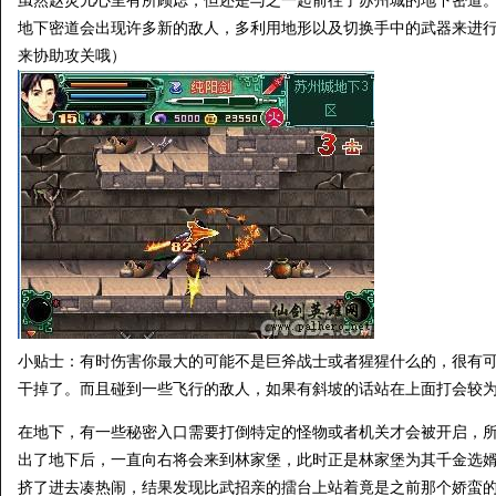
虽然赵灵儿心里有所顾虑，但还是与之一起前往了苏州城的地下密道
地下密道会出现许多新的敌人，多利用地形以及切换手中的武器来进行
来协助攻关哦）
小贴士：有时伤害你最大的可能不是巨斧战士或者猩猩什么的，很有
干掉了。而且碰到一些飞行的敌人，如果有斜坡的话站在上面打会较
在地下，有一些秘密入口需要打倒特定的怪物或者机关才会被开启，
出了地下后，一直向右将会来到林家堡，此时正是林家堡为其千金选
挤了进去凑热闹，结果发现比武招亲的擂台上站着竟是之前那个娇蛮