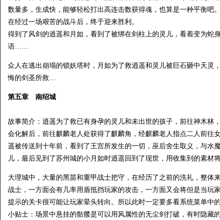
数量多，生成快，能够轻松打出高连击数获得魂，也算是一种平衡吧
在经过一场艰苦的战斗后，终于迎来胜利。
得到了风剑的逍遥和月如，看到了被绑在剑柱上的灵儿，看着变为蛇
语……
众人在逃出崩塌的锁妖塔时，月如为了救逍遥和灵儿被巨石砸中天灵
悔的剑圣所救…
第五章 南绍城
故事简介：逍遥为了救已有身孕的灵儿和未出世的孩子，前往神木林
会化解后，前往麒麟老人处获得了麒麟角，经麒麟老人指点二人前往
遥被传送到十年前，看到了王宫所发生的一切，巫后舍生取义，与水
儿，最后见到了苏州城的小月如时逍遥回到了现世，用收集到的素材
大理城中，大量的黑苗和重甲战士把守，在经历了之前的洗礼，整体
战士，一方面会有几率用盾抵挡玩家的攻击，一方面又会将但是当玩
提示的关卡很可能让玩家晕头转向。所以此时一定要多看系统菜单中
小贴士：场景中悬挂的骷髅是可以用风属性的无尘剑打破，有时隐藏