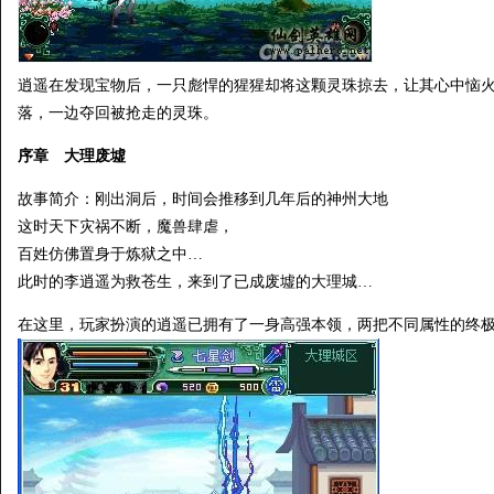
逍遥在发现宝物后，一只彪悍的猩猩却将这颗灵珠掠去，让其心中恼
落，一边夺回被抢走的灵珠。
序章 大理废墟
故事简介：刚出洞后，时间会推移到几年后的神州大地
这时天下灾祸不断，魔兽肆虐，
百姓仿佛置身于炼狱之中…
此时的李逍遥为救苍生，来到了已成废墟的大理城…
在这里，玩家扮演的逍遥已拥有了一身高强本领，两把不同属性的终