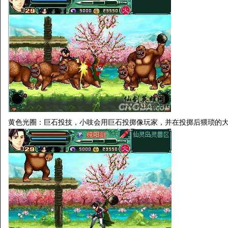
黄色光圈：巨石投技，小吱会用巨石投掷像玩家，并在投掷后猥琐的