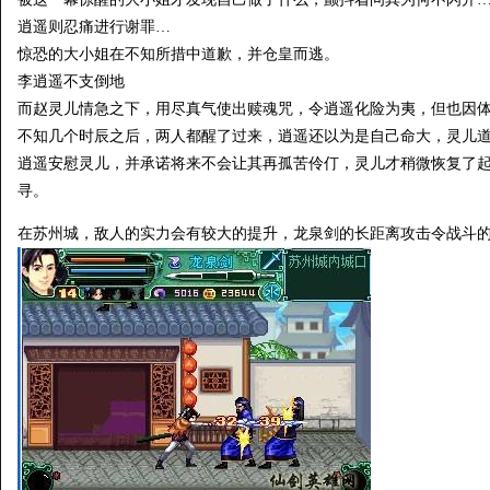
逍遥则忍痛进行谢罪…
惊恐的大小姐在不知所措中道歉，并仓皇而逃。
李逍遥不支倒地
而赵灵儿情急之下，用尽真气使出赎魂咒，令逍遥化险为夷，但也因
不知几个时辰之后，两人都醒了过来，逍遥还以为是自己命大，灵儿
逍遥安慰灵儿，并承诺将来不会让其再孤苦伶仃，灵儿才稍微恢复了
寻。
在苏州城，敌人的实力会有较大的提升，龙泉剑的长距离攻击令战斗