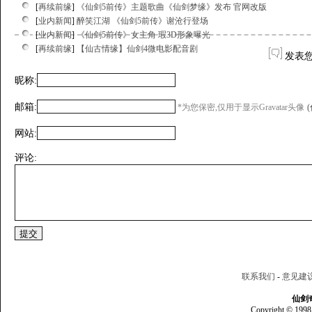
[
再续前缘
]
《仙剑5前传》主题歌曲《仙剑梦缘》发布 官网改版
[
业内新闻
]
醉笑江湖 《仙剑5前传》谢沧行登场
[
业内新闻
]
《仙剑5前传》女主角 瑕3D形象曝光
[
再续前缘
]
【仙古情缘】仙剑4微电影配音剧
发表
昵称:
邮箱:
*为您保密,仅用于显示Gravatar头像
网站:
评论:
联系我们
-
意见建
仙剑
Copyright © 1998 