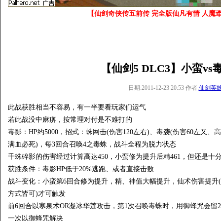
【仙剑奇侠传五前传 完全版仙凡有情 人魔牵
【仙剑5 DLC3】小蛮v
日期:2011-12-23 20:53 作者:
仙剑英
此战获胜相当不容易，有一半要看玩家们运气
若此战没中麻痹，按常理对付是不难打的
毒影：HP约5000，招式：蛛网击(伤害120左右)、毒袭(伤害60左又
满血必死)，每3回合召唤4之毒蛛，战斗全程为脱力状态
千蛛碎影的伤害经过计算高达450，小蛮修为提升后精461，但还是十
获胜条件：毒影HP低于20%逃跑、或者直接击败
战斗变化：小蛮第6回合修为提升，精、神值大幅提升，仙术伤害提升(
方式皆可)才可触发
前6回合以寒泉术OR凝冰华莲攻击，第1次召唤毒蛛时，用御蜂咒会留2之
一次以御蜂咒解决