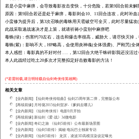
若是小蛮中麻痹，会导致毒影攻击变快，十分危险，若第9回合前未解
原因：第9回合若还是处于麻痹，毒影则会10、11回合连攻，此时补
小蛮修为提升后，第3次召唤的毒蛛用天雹破空可全灭，此时尽量猛攻(
此战采取速战速决才是上策，就请祈祷小蛮别中麻痹吧
毒蛛(绿)：伤害约70左右，连击和爆击率很高，威胁大，请尽快灭掉，
毒蛛(紫)：影响不大，HP略高，会使用炎神魂(全体强袭)、严刚咒(全体
本人感想：毒影真的​​不好对付…..，第12回合大绝千蛛碎影我还没活过=
本人此战经过吃土20多次才完整拟定好击败毒影的方法！
(*若需转载,请注明转载自
仙剑奇侠传英雄网
)
相关文章
[
业内新闻
]
【仙剑奇侠传组曲】仙剑25周年第二弹，完整版公布
[
再续前缘
]
月玲珑2015仙剑贺岁-《爹妈去哪儿》
[
业内新闻
]
《仙剑奇侠传》电影9月开拍
[
再续前缘
]
新仙剑《爱·战》3d微电影
[
业内新闻
]
奇幻之旅 《仙剑5前传》公布最新场景图
[
业内新闻
]
《仙剑5前传》揭秘 电玩巴士独家专访
[
业内新闻
]
《仙剑5前传》 龙溟，凌波3D高模渲染设定曝光