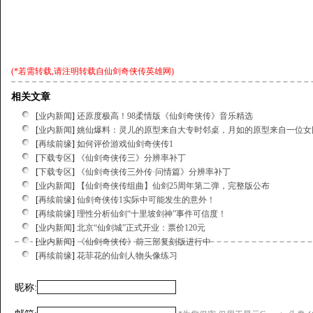
(*若需转载,请注明转载自
仙剑奇侠传英雄网
)
相关文章
[
业内新闻
]
还原度极高！98柔情版《仙剑奇侠传》音乐精选
[
业内新闻
]
姚仙爆料：灵儿的原型来自大专时邻桌，月如的原型来自一位女
[
再续前缘
]
如何评价游戏仙剑奇侠传1
[
下载专区
]
《仙剑奇侠传三》分辨率补丁
[
下载专区
]
《仙剑奇侠传三外传·问情篇》分辨率补丁
[
业内新闻
]
【仙剑奇侠传组曲】仙剑25周年第二弹，完整版公布
[
再续前缘
]
仙剑奇侠传1实际中可能发生的意外！
[
再续前缘
]
理性分析仙剑“十里坡剑神”事件可信度！
[
业内新闻
]
北京“仙剑城”正式开业：票价120元
[
业内新闻
]
《仙剑奇侠传》前三部复刻版进行中
[
再续前缘
]
花菲花的仙剑人物头像练习
昵称: