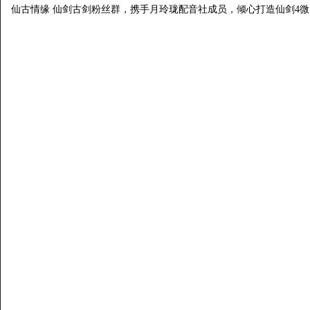
仙古情缘 仙剑古剑粉丝群，携手月玲珑配音社成员，倾心打造仙剑4