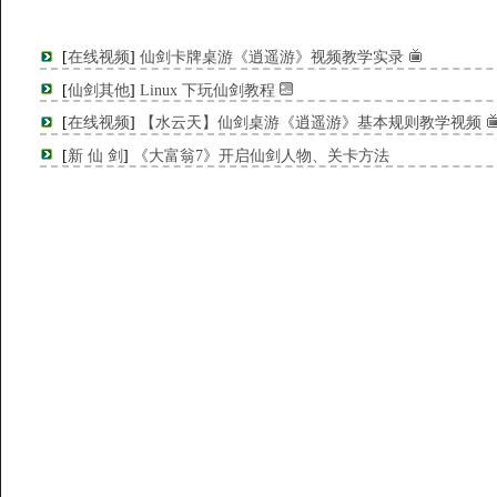
[
在线视频
]
仙剑卡牌桌游《逍遥游》视频教学实录
[
仙剑其他
]
Linux 下玩仙剑教程
[
在线视频
]
【水云天】仙剑桌游《逍遥游》基本规则教学视频
[
新 仙 剑
]
《大富翁7》开启仙剑人物、关卡方法