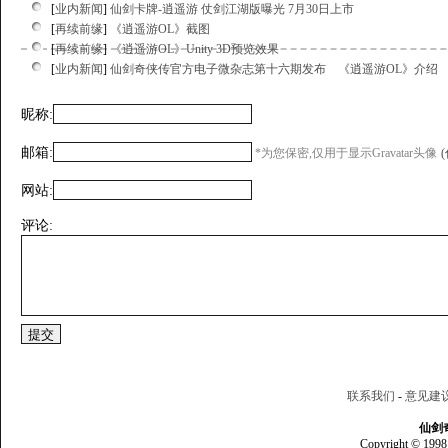
[
业内新闻
]
仙剑卡牌-逍遥游 仗剑江湖版曝光 7月30日上市
[
再续前缘
]
《逍遥游OL》截图
[
再续前缘
]
《逍遥游OL》Unity 3D预览效果
[
业内新闻
]
仙剑奇侠传官方电子微杂志第十六期发布 《逍遥游OL》介绍
昵称:
邮箱:
*为您保密,仅用于显示Gravatar头像
网站:
评论:
联系我们
-
意见建
仙剑
Copyright © 1998 