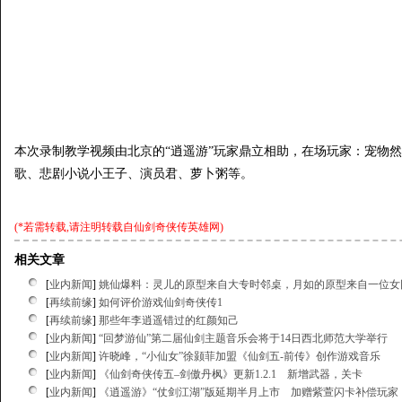
本次录制教学视频由北京的“逍遥游”玩家鼎立相助，在场玩家：宠物
歌、悲剧小说小王子、演员君、萝卜粥等。
(*若需转载,请注明转载自
仙剑奇侠传英雄网
)
相关文章
[
业内新闻
]
姚仙爆料：灵儿的原型来自大专时邻桌，月如的原型来自一位女
[
再续前缘
]
如何评价游戏仙剑奇侠传1
[
再续前缘
]
那些年李逍遥错过的红颜知己
[
业内新闻
]
“回梦游仙”第二届仙剑主题音乐会将于14日西北师范大学举行
[
业内新闻
]
许晓峰，“小仙女”徐颢菲加盟《仙剑五-前传》创作游戏音乐
[
业内新闻
]
《仙剑奇侠传五–剑傲丹枫》更新1.2.1 新增武器，关卡
[
业内新闻
]
《逍遥游》“仗剑江湖”版延期半月上市 加赠紫萱闪卡补偿玩家