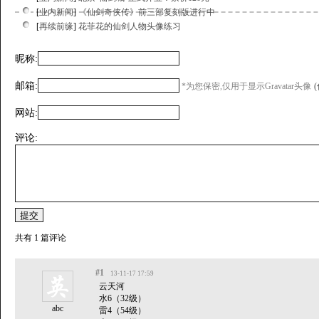
[
业内新闻
]
《仙剑奇侠传》前三部复刻版进行中
[
再续前缘
]
花菲花的仙剑人物头像练习
昵称:
邮箱:
*为您保密,仅用于显示Gravatar头像
网站:
评论:
共有 1 篇评论
#1
13-11-17 17:59
云天河
水6（32级）
abc
雷4（54级）