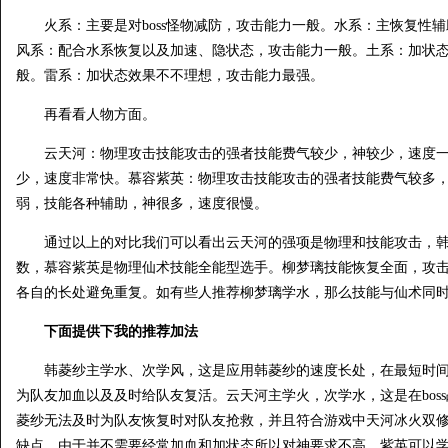
火系：主要是对boss怪物减防，攻击能力一般。水系：主恢复性辅
风系：配合水系恢复以及加速、隐状态，攻击能力一般。土系：加状
般。雷系：加状态效果不不理想，攻击能力最强。
再看看人物方面。
云天河：物理攻击技能攻击的强者技能费气较少，神较少，速度一
少，速度非常快。慕容紫英：物理攻击技能攻击的强者技能费气较多
弱，技能各种辅助，神很多，速度很慢。
通过以上的对比我们可以看出云天河的强项是物理和技能攻击，韩
数，慕容紫英是物理仙术技能全能型选手。柳梦璃技能恢复全面，攻
各自的长处避免重复。如有些人推荐柳梦璃学水，那么技能与仙术同
下面提供下我的推荐加法
韩菱纱主学水、次学风，这是应用韩菱纱的速度长处，在最短时间
为队友加血以及及时给队友复活。云天河主学火，次学水，这是在boss
菱纱无法及时为队友恢复时对队友抢救，并且符合游戏中天河冰火双
缺点，由于并不需要经常加血和加状态所以对神要求不高。紫英可以