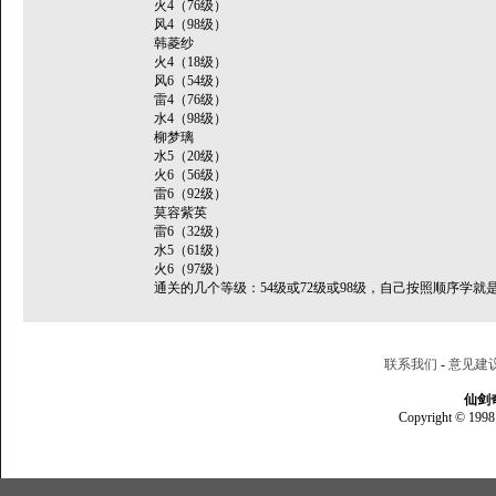
火4（76级）
风4（98级）
韩菱纱
火4（18级）
风6（54级）
雷4（76级）
水4（98级）
柳梦璃
水5（20级）
火6（56级）
雷6（92级）
莫容紫英
雷6（32级）
水5（61级）
火6（97级）
通关的几个等级：54级或72级或98级，自己按照顺序学就
联系我们
-
意见建
仙剑
Copyright © 1998 