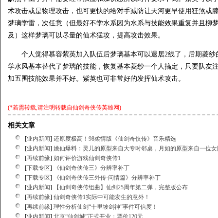
术攻击或是物理攻击，也可更快的给对手减防让天河更早使用狂煞或
梦璃学雷，次任意（但最好不学水系因为水系与技能效果重复并且柳
及）这样梦璃可以尽量的仙术猛攻，提高攻击效果。
个人觉得慕容紫英加入队伍后梦璃基本可以退居2线了，后期菱纱的
学水风基本替代了梦璃的技能，恢复基本菱纱一个人搞定，只要队友
加五围技能效果并不好。紫英也可非常好的发挥仙术攻击。
(*若需转载,请注明转载自
仙剑奇侠传英雄网
)
相关文章
[
业内新闻
]
还原度极高！98柔情版《仙剑奇侠传》音乐精选
[
业内新闻
]
姚仙爆料：灵儿的原型来自大专时邻桌，月如的原型来自一位女
[
再续前缘
]
如何评价游戏仙剑奇侠传1
[
下载专区
]
《仙剑奇侠传三》分辨率补丁
[
下载专区
]
《仙剑奇侠传三外传·问情篇》分辨率补丁
[
业内新闻
]
【仙剑奇侠传组曲】仙剑25周年第二弹，完整版公布
[
再续前缘
]
仙剑奇侠传1实际中可能发生的意外！
[
再续前缘
]
理性分析仙剑“十里坡剑神”事件可信度！
[
业内新闻
]
北京“仙剑城”正式开业：票价120元