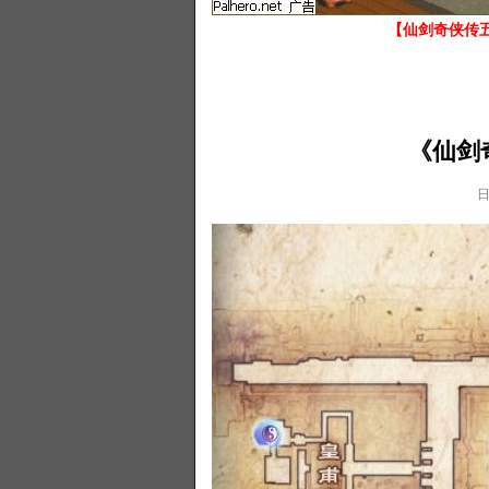
【仙剑奇侠传五
《仙剑
日