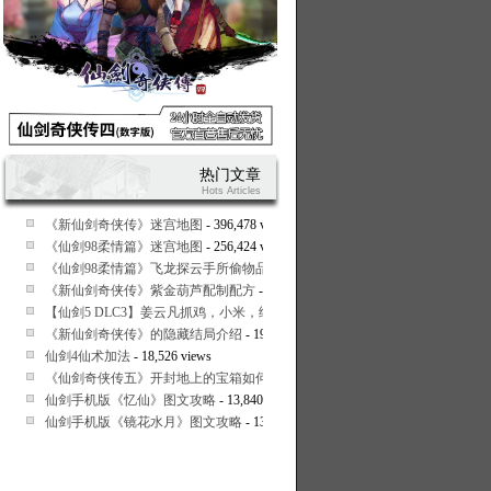
热门文章
Hots Articles
《新仙剑奇侠传》迷宫地图
- 396,478 views
《仙剑98柔情篇》迷宫地图
- 256,424 views
《仙剑98柔情篇》飞龙探云手所偷物品一览
- 23,598 views
《新仙剑奇侠传》紫金葫芦配制配方
- 22,376 views
【仙剑5 DLC3】姜云凡抓鸡，小米，绳子，树枝，框的取法
- 21,840 views
《新仙剑奇侠传》的隐藏结局介绍
- 19,538 views
仙剑4仙术加法
- 18,526 views
《仙剑奇侠传五》开封地上的宝箱如何打开
- 15,316 views
仙剑手机版《忆仙》图文攻略
- 13,840 views
仙剑手机版《镜花水月》图文攻略
- 13,745 views