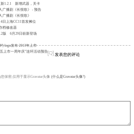
1.2.1 新增武器，关卡
广播剧《长恨歌》 - 预告
人广播剧《长恨歌》
4日上海CC11首发摊位
》存档修改器
.2版 6月29日崭新登场
ogo发布 2013年上市
仙剑五上市一周年庆”连环活动预告
发表您的评论
您保密,仅用于显示Gravatar头像
(什么是Gravatar头像?)