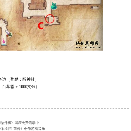
）
身边（奖励：醒神针）
草霜 + 1000文钱）
剑傲丹枫》国庆免费活动中！
《仙剑五-前传》创作游戏音乐