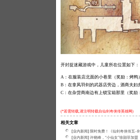
开封捉迷藏游戏中，儿童所在位置如下：
A：在服装店北面的小巷里（奖励：烤鸭
B：在拿凤羽剑的武器店旁边，酒商夫妇
C：在杂货商南边有上锁宝箱那里（奖励：百
(*若需转载,请注明转载自
仙剑奇侠传英雄网
)
相关文章
[
业内新闻
]
限时免费！《仙剑奇侠传五–
[
业内新闻
]
许晓峰，“小仙女”徐颢菲加盟