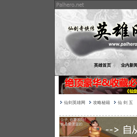
英雄首页
业内新
仙剑英雄网
攻略秘籍
仙 剑 五