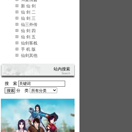
新 仙 剑
仙 剑 二
仙 剑 三
仙三外传
仙 剑 四
仙 剑 五
仙剑客栈
手 机 版
仙剑其他
站内搜索
Search
搜 索
分 类