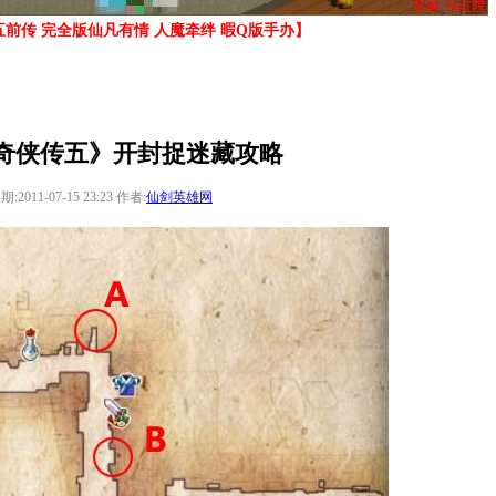
前传 完全版仙凡有情 人魔牵绊 暇Q版手办】
奇侠传五》开封捉迷藏攻略
期:2011-07-15 23:23 作者:
仙剑英雄网