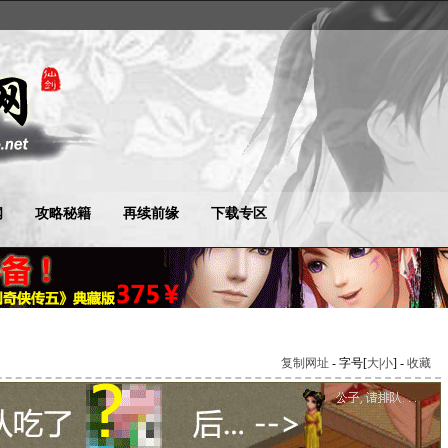
闻
攻略秘籍
再续前缘
下载专区
复制网址
- 字号[
大
|
小
] -
收藏