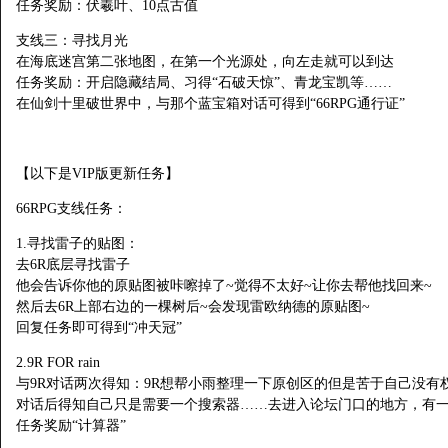
任务奖励：伏羲叶、10点古值
支线三：寻找月光
在海底迷宫第二张地图，在第一个光源处，向左走就可以到达
任务奖励：开启隐藏结局、习得“石破天惊”、青龙宝凯等……
在仙剑十里破世界中，与那个蓝宝箱对话可得到“66RPG通行证”
【以下是VIP版更新任务】
66RPG支线任务：
1.寻找雷子的贴图：
去6R底层寻找雷子
他会告诉你他的原贴图被咔嚓掉了~觉得不太好~让你去帮他找回来~
然后去6R上部右边的一棵树后~会发现雷欧纳德的原贴图~
回复任务即可得到“冲天冠”
2.9R FOR rain
与9R对话两次得知：9R想帮小雨整理一下原创区的但是苦于自己没有
对话后得知自己只是需要一个搜索器……去进入论坛门口的地方，有一
任务奖励“计算器”