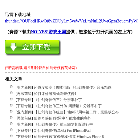
迅雷下载地址：
thunder://QUFodHRwOi8vZDUyLm5veWVzLmNuL2UveGpza3oucmFyW
（资源下载由
NO!YES!游戏王国
提供，链接位于打开页面的左上方）
(*若需转载,请注明转载自
仙剑奇侠传英雄网
)
相关文章
[
业内新闻
]
还原度极高！98柔情版《仙剑奇侠传》音乐精选
[
再续前缘
]
如何评价游戏仙剑奇侠传1
[
下载专区
]
《仙剑奇侠传三》分辨率补丁
[
下载专区
]
《仙剑奇侠传三外传·问情篇》分辨率补丁
[
业内新闻
]
【仙剑奇侠传组曲】仙剑25周年第二弹，完整版公布
[
再续前缘
]
仙剑奇侠传1实际中可能发生的意外！
[
业内新闻
]
《仙剑奇侠传》前三部复刻版进行中
[
下载专区
]
新仙剑奇侠传(单机) For iPhone/iPad
[
下载专区
]
仙剑奇侠传DOS/98柔情篇 Windows Phone 8