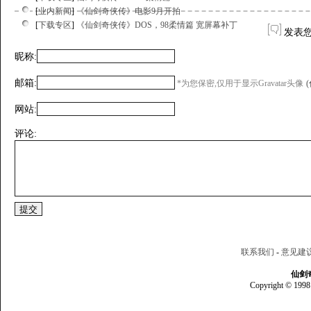
[
业内新闻
]
《仙剑奇侠传》电影9月开拍
[
下载专区
]
《仙剑奇侠传》DOS，98柔情篇 宽屏幕补丁
发表
昵称:
邮箱:
*为您保密,仅用于显示Gravatar头像
网站:
评论:
联系我们
-
意见建
仙剑
Copyright © 1998 