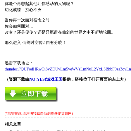
你能否再想起其他让你感动的人物呢？
幻化成蝶…痴心不灭…
当你再一次面对宿命之时…
你会如何面对…
改变？还是促使？还是只愿留在仙剑的世界之中不断地轮回。
那么进入 仙剑时空传2 自有分晓！
迅雷下载地址：
thunder://QUFodHRwOi8vZDUyLm5veWVzLmNuL2YxL3BhbF9za3oyL
（资源下载由
NO!YES!游戏王国
提供，链接位于打开页面的左上方）
(*若需转载,请注明转载自
仙剑奇侠传英雄网
)
相关文章