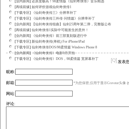
[
业内新闻
]
还原度极高！98柔情版《仙剑奇侠传》音乐精选
[
再续前缘
]
如何评价游戏仙剑奇侠传1
[
下载专区
]
《仙剑奇侠传三》分辨率补丁
[
下载专区
]
《仙剑奇侠传三外传·问情篇》分辨率补丁
[
业内新闻
]
【仙剑奇侠传组曲】仙剑25周年第二弹，完整版公布
[
再续前缘
]
仙剑奇侠传1实际中可能发生的意外！
[
业内新闻
]
《仙剑奇侠传》前三部复刻版进行中
[
下载专区
]
新仙剑奇侠传(单机) For iPhone/iPad
[
下载专区
]
仙剑奇侠传DOS/98柔情篇 Windows Phone 8
[
业内新闻
]
《仙剑奇侠传》电影9月开拍
[
下载专区
]
《仙剑奇侠传》DOS，98柔情篇 宽屏幕补丁
发表
昵称:
邮箱:
*为您保密,仅用于显示Gravatar头像
网站:
评论: