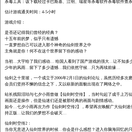
杀毒工具：该下载经过卡巴斯基、江明、瑞星等杀毒软件杀毒软件查
估计游戏通关时间：4-5小时
游戏介绍：
是否还记得我们曾经的经典？
十五年前的梦，似乎只有遗憾
一直梦想自己可以进入那个神奇的仙剑世界之中
主角就是你！何不在这个世界留下你的感动？
当初…大宇给了我们感动… 给国人看到了国产游戏的强大…让不知多
少年的风雨…留下了多少遗憾…我们依然守候…只为再续前缘…
仙剑之十里坡，一个成立于2006年2月1日的仙剑论坛，虽然历经多
会员们坚持不懈的信念之下，又以崭新的面貌出现在了网络之中。
站长残阳泪珀与七夕小雨曾做【仙剑时空传】，当时勾起了成千上万
画面还是操作，但是仙迷们还是被那经典的画面与剧情感动。
如今…七夕小雨再次力作【仙剑时空传2】，希望再次唤醒广大仙剑迷
持正版…让我们的梦想不会破灭…
仙剑时空传2：
当你无意进入仙剑世界的时候…你会是什么感想？进入你脑海回忆的