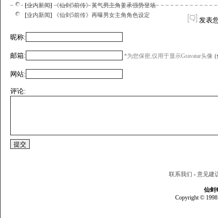
[
业内新闻
]
《仙剑5前传》英气男主角姜承强势登场
[
业内新闻
]
《仙剑5前传》再曝男女主角角色设定
发表
昵称:
邮箱:
*为您保密,仅用于显示Gravatar头像
网站:
评论:
联系我们
-
意见建
仙剑
Copyright © 1998 