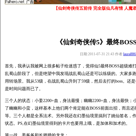
【仙剑奇侠传五前传 完全版仙凡有情 人魔牵
《仙剑奇侠传5》最终BOS
日期:2011-07-31 21:43 作者:
laura88
首先，我承认我被网上很多帖子给迷惑了，觉得仙5最终BOSS超级难
乱蜀山阶段了，但是绝望中我发现战乱蜀山还是可以练级的。大家多
用转场景。我从53级，在战乱蜀山升到了59级，然后去打的boss。
是时间问题而已了。
三个人的状态：小姜2200+血，身法最慢；幽幽2200+血，身法最快；
了幽幽和小蛮，这样基本上他们两个肯定能在BOSS前面出招，而且
等。三个人都是全系法术。另外我还在幻墨仙境里搞到了姚仙签名，
状态。PS,在幻墨仙境里得到的卡片也要用上哦，是加体和加术的。
第一战，姜爸爸和长翅膀的龙龙：