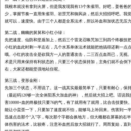
我根本就没有拿到火屏，但是我发现我有13个朱雀羽。好吧，姜爸爸的
少，掌握节奏一直用朱雀羽、岩罡咒和御风诀，然后大招招呼吧。我
就可以，速度快。由于三个人都是全系法术，所以补血和加状态无压力
第二战，幽幽的舅舅和小红小绿：
先把速度、仙防和坚盾加上，然后三个雷龙召唤咒加三到四个终极技
小红的血此时剩一半左右，几个水系单体法术就能把他搞得还剩一点
哦。小红的攻击全是砍我方一人的普通攻击，二三百点血而已，无视
术是只用来保持有利状态的，只要三个状态保持加，主角们就不会倒下。
右，大家还都能坚强地站住呢。
第三战，变形金刚：
先加三个状态，不用说了。这一战其实最最简单了，只要有耐心，保持加
（最起码120够一次全体阳系大加血的神），然后就大招上吧。话说
害10000+血的终极技只要76的气，有了就用有了就用，比合击技要
能让小蛮歪一下，只要加了速度就不怕，能够马上补回来。伤害到一
迅速点击那个“入”字，每次那个字都会换地方，但大概都在屏幕的右
体伤害的法术，比较疼，注意补血然后放大招就行了。周而复始，直