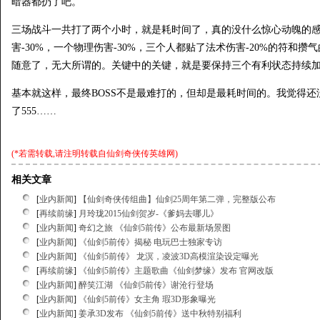
暗器都扔了吧。
三场战斗一共打了两个小时，就是耗时间了，真的没什么惊心动魄的
害-30%，一个物理伤害-30%，三个人都贴了法术伤害-20%的符和
随意了，无大所谓的。关键中的关键，就是要保持三个有利状态持续加
基本就这样，最终BOSS不是最难打的，但却是最耗时间的。我觉得
了555……
(*若需转载,请注明转载自
仙剑奇侠传英雄网
)
相关文章
[
业内新闻
]
【仙剑奇侠传组曲】仙剑25周年第二弹，完整版公布
[
再续前缘
]
月玲珑2015仙剑贺岁-《爹妈去哪儿》
[
业内新闻
]
奇幻之旅 《仙剑5前传》公布最新场景图
[
业内新闻
]
《仙剑5前传》揭秘 电玩巴士独家专访
[
业内新闻
]
《仙剑5前传》 龙溟，凌波3D高模渲染设定曝光
[
再续前缘
]
《仙剑5前传》主题歌曲《仙剑梦缘》发布 官网改版
[
业内新闻
]
醉笑江湖 《仙剑5前传》谢沧行登场
[
业内新闻
]
《仙剑5前传》女主角 瑕3D形象曝光
[
业内新闻
]
姜承3D发布 《仙剑5前传》送中秋特别福利