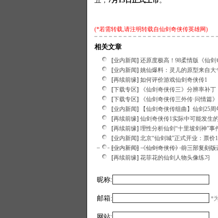
五，
7月13日正式上市
。
(*若需转载,请注明转载自
仙剑奇侠传英雄网
)
相关文章
[
业内新闻
]
还原度极高！98柔情版《仙剑
[
业内新闻
]
姚仙爆料：灵儿的原型来自大
[
再续前缘
]
如何评价游戏仙剑奇侠传1
[
下载专区
]
《仙剑奇侠传三》分辨率补丁
[
下载专区
]
《仙剑奇侠传三外传·问情篇
[
业内新闻
]
【仙剑奇侠传组曲】仙剑25
[
再续前缘
]
仙剑奇侠传1实际中可能发生
[
再续前缘
]
理性分析仙剑“十里坡剑神”事
[
业内新闻
]
北京“仙剑城”正式开业：票价1
[
业内新闻
]
《仙剑奇侠传》前三部复刻版
[
再续前缘
]
花菲花的仙剑人物头像练习
昵称:
邮箱:
*为
网站: