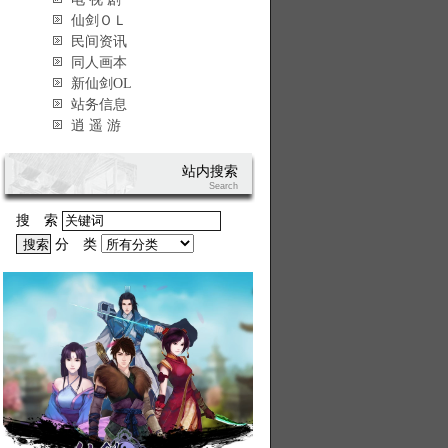
仙剑ＯＬ
民间资讯
同人画本
新仙剑OL
站务信息
逍 遥 游
站内搜索
Search
搜 索
分 类