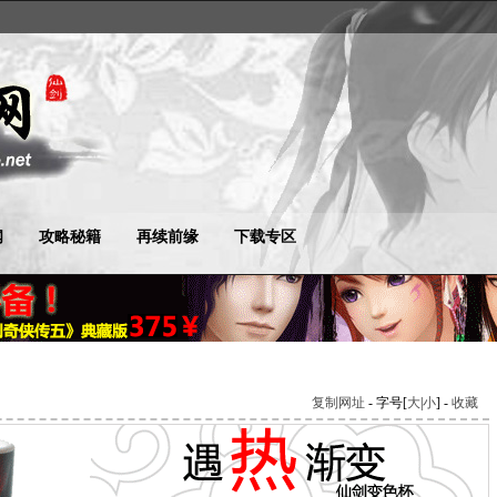
闻
攻略秘籍
再续前缘
下载专区
复制网址
- 字号[
大
|
小
] -
收藏