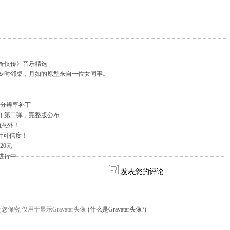
奇侠传》音乐精选
专时邻桌，月如的原型来自一位女同事。
》分辨率补丁
周年第二弹，完整版公布
的意外！
件可信度！
20元
进行中
发表您的评论
您保密,仅用于显示Gravatar头像
(什么是Gravatar头像?)