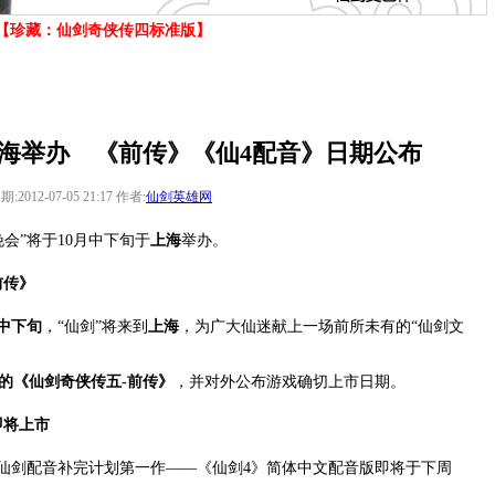
【珍藏：仙剑奇侠传四标准版】
海举办 《前传》《仙4配音》日期公布
期:2012-07-05 21:17 作者:
仙剑英雄网
会”将于10月中下旬于
上海
举办。
前传》
月中下旬
，“仙剑”将来到
上海
，为广大仙迷献上一场前所未有的“仙剑文
的《仙剑奇侠传五-前传》
，并对外公布游戏确切上市日期。
即将上市
的仙剑配音补完计划第一作——《仙剑4》简体中文配音版即将于下周